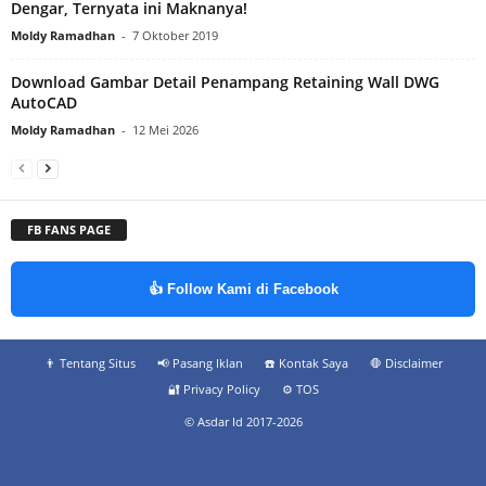
Dengar, Ternyata ini Maknanya!
Moldy Ramadhan
-
7 Oktober 2019
Download Gambar Detail Penampang Retaining Wall DWG
AutoCAD
Moldy Ramadhan
-
12 Mei 2026
FB FANS PAGE
👍 Follow Kami di Facebook
👨‍ Tentang Situs
📢 Pasang Iklan
☎️ Kontak Saya
🛑 Disclaimer
🔐 Privacy Policy
⚙️ TOS
© Asdar Id 2017-2026