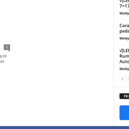
√[L
7×17
Mold
Cara
pada
Mold
0
√[L
Ruma
g ini
Aut
aya
Mold
FB