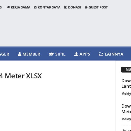
G
📢 KERJA SAMA
☎️ KONTAK SAYA
💵 DONASI
📝 GUEST POST
GGER
MEMBER
SIPIL
APPS
LAINNYA
MU
4 Meter XLSX
Down
Lant
Mold
Dow
Mete
Mold