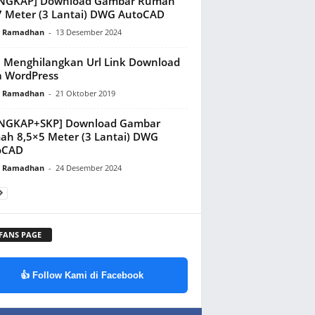
ENGKAP] Download Gambar Rumah
 Meter (3 Lantai) DWG AutoCAD
y Ramadhan
-
13 Desember 2024
 Menghilangkan Url Link Download
 WordPress
y Ramadhan
-
21 Oktober 2019
ENGKAP+SKP] Download Gambar
h 8,5×5 Meter (3 Lantai) DWG
oCAD
y Ramadhan
-
24 Desember 2024
 FANS PAGE
👍 Follow Kami di Facebook