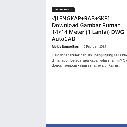
Desain Rumah
√[LENGKAP+RAB+SKP]
Download Gambar Rumah
14×14 Meter (1 Lantai) DWG
AutoCAD
Moldy Ramadhan
-
5 Februari 2025
Halo sobat arsitek dan sipil pengunjung setia blo
dimanapun berada, apa kabar kalian hari ini? S
doakan semoga kalian sehat selalu. Kali ini...