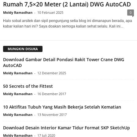
Rumah 7,5×20 Meter (2 Lantai) DWG AutoCAD
Moldy Ramadhan
-
10 Februari 2025
0
Halo sobat arsitek dan sipil pengunjung setia blog ini dimanapun berada, apa
kabar kalian hari ini? Saya doakan semoga kalian sehat selalu. Kali ini...
MUNGKIN DISUKA
Download Gambar Detail Pondasi Rakit Tower Crane DWG
AutoCAD
Moldy Ramadhan
-
12 Desember 2025
50 Secrets of the Fittest
Moldy Ramadhan
-
16 Desember 2017
10 Aktifitas Tubuh Yang Masih Bekerja Setelah Kematian
Moldy Ramadhan
-
13 November 2017
Download Desain Interior Kamar Tidur Format SKP SketchUp
Moldy Ramadhan
-
17 Juli 2020