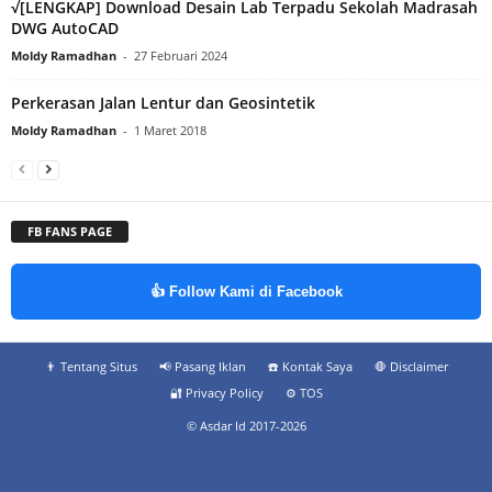
√[LENGKAP] Download Desain Lab Terpadu Sekolah Madrasah
DWG AutoCAD
Moldy Ramadhan
-
27 Februari 2024
Perkerasan Jalan Lentur dan Geosintetik
Moldy Ramadhan
-
1 Maret 2018
FB FANS PAGE
👍 Follow Kami di Facebook
👨‍ Tentang Situs
📢 Pasang Iklan
☎️ Kontak Saya
🛑 Disclaimer
🔐 Privacy Policy
⚙️ TOS
© Asdar Id 2017-2026