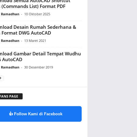
nload Semua AutoCAD Shortcut
 (Commands List) Format PDF
y Ramadhan
-
10 Oktober 2025
nload Desain Rumah Sederhana &
s Format DWG AutoCAD
y Ramadhan
-
13 Maret 2021
nload Gambar Detail Tempat Wudhu
 AutoCAD
y Ramadhan
-
30 Desember 2019
 FANS PAGE
👍 Follow Kami di Facebook