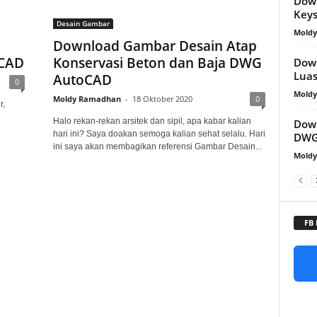
Dow
Keys
Desain Gambar
Mold
Download Gambar Desain Atap
oCAD
Konservasi Beton dan Baja DWG
Dow
Lua
AutoCAD
0
Mold
Moldy Ramadhan
-
18 Oktober 2020
0
r,
Halo rekan-rekan arsitek dan sipil, apa kabar kalian
Dow
hari ini? Saya doakan semoga kalian sehat selalu. Hari
DWG
ini saya akan membagikan referensi Gambar Desain...
Mold
FB