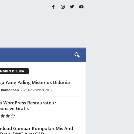
NGKIN DISUKA
go Yang Paling Misterius Didunia
y Ramadhan
-
29 November 2017
 WordPress Restaurateur
onsive Gratis
nload Gambar Kumpulan Mis And
d Draw DWG AutoCAD