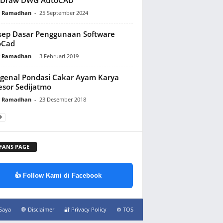
y Ramadhan
-
25 September 2024
ep Dasar Penggunaan Software
oCad
y Ramadhan
-
3 Februari 2019
enal Pondasi Cakar Ayam Karya
esor Sedijatmo
y Ramadhan
-
23 Desember 2018
 FANS PAGE
👍 Follow Kami di Facebook
Saya
🛑 Disclaimer
🔐 Privacy Policy
⚙️ TOS