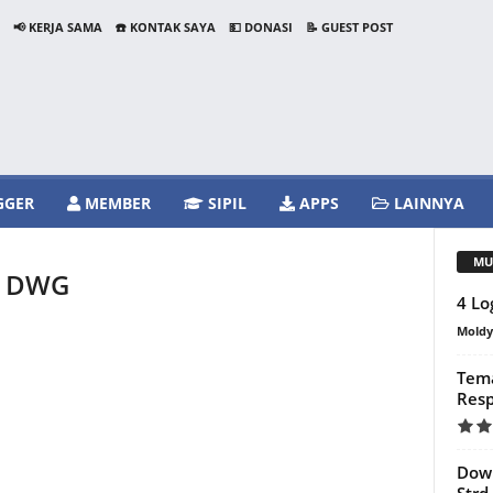
📢 KERJA SAMA
☎️ KONTAK SAYA
💵 DONASI
📝 GUEST POST
GGER
MEMBER
SIPIL
APPS
LAINNYA
MU
M DWG
4 Lo
Mold
Tema
Resp
Dow
Str