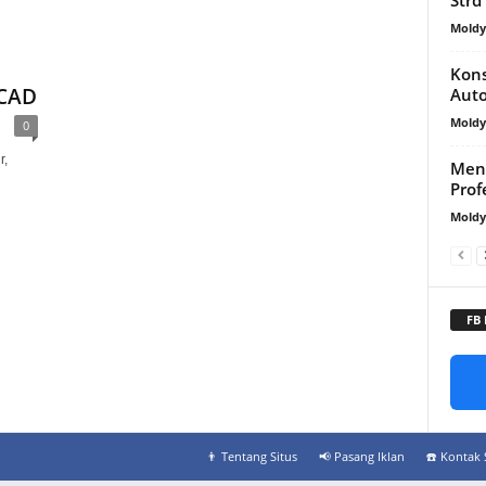
Mold
Kons
oCAD
Aut
Mold
0
r,
Meng
Prof
Mold
FB
👨‍ Tentang Situs
📢 Pasang Iklan
☎️ Kontak 