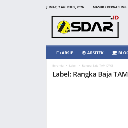
JUMAT, 7 AGUSTUS, 2026
MASUK / BERGABUNG
A
s
d
a
r
I
d
ARSIP
ARSITEK
BLO
Beranda
Label
Rangka Baja TAM DWG
Label: Rangka Baja TA