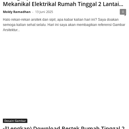
Mekanikal Elektrikal Rumah Tinggal 2 Lantai...
Moldy Ramadhan
-
13 Juni 2025
0
Halo rekan-rekan arsitek dan sipil, apa kabar kalian hari ini? Saya doakan
semoga kalian sehat selalu. Hari ini saya akan membagikan referensi Gambar
Arsitektur...
Desain Gambar
√(Lengkap) Download Bestek Rumah Tinggal 2