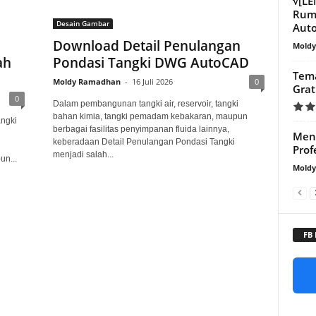
√[L
Ruma
Desain Gambar
Aut
Download Detail Penulangan
Mold
ah
Pondasi Tangki DWG AutoCAD
Tema
Moldy Ramadhan
-
16 Juli 2026
0
Grat
0
Dalam pembangunan tangki air, reservoir, tangki
bahan kimia, tangki pemadam kebakaran, maupun
ngki
berbagai fasilitas penyimpanan fluida lainnya,
Meng
keberadaan Detail Penulangan Pondasi Tangki
Prof
menjadi salah...
n...
Mold
FB