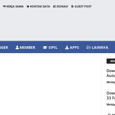
📢 KERJA SAMA
☎️ KONTAK SAYA
💵 DONASI
📝 GUEST POST
GGER
MEMBER
SIPIL
APPS
LAINNYA
MU
Down
Aut
Mold
Down
33 
Mold