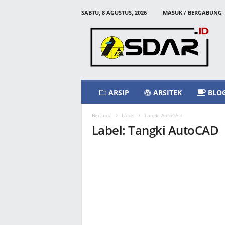
SABTU, 8 AGUSTUS, 2026
MASUK / BERGABUNG
A
s
d
a
r
I
d
ARSIP
ARSITEK
BLO
Beranda
Label
Tangki AutoCAD
Label: Tangki AutoCAD