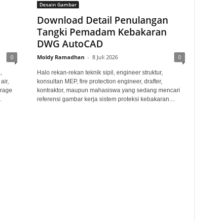
Desain Gambar
Download Detail Penulangan
Tangki Pemadam Kebakaran
DWG AutoCAD
0
Moldy Ramadhan
-
8 Juli 2026
0
,
Halo rekan-rekan teknik sipil, engineer struktur,
air,
konsultan MEP, fire protection engineer, drafter,
orage
kontraktor, maupun mahasiswa yang sedang mencari
.
referensi gambar kerja sistem proteksi kebakaran....