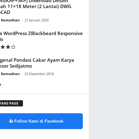
ENGKAP+SKP] Download Desain
h 11×18 Meter (2 Lantai) DWG
oCAD
y Ramadhan
-
27 Januari 2025
 WordPress ZBlackbeard Responsive
is
enal Pondasi Cakar Ayam Karya
esor Sedijatmo
y Ramadhan
-
23 Desember 2018
 FANS PAGE
👍 Follow Kami di Facebook