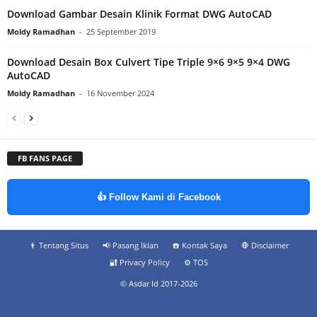
Download Gambar Desain Klinik Format DWG AutoCAD
Moldy Ramadhan
-
25 September 2019
Download Desain Box Culvert Tipe Triple 9×6 9×5 9×4 DWG
AutoCAD
Moldy Ramadhan
-
16 November 2024
FB FANS PAGE
👍 Follow Kami di Facebook
👨‍ Tentang Situs
📢 Pasang Iklan
☎️ Kontak Saya
🛑 Disclaimer
🔐 Privacy Policy
⚙️ TOS
© Asdar Id 2017-2026