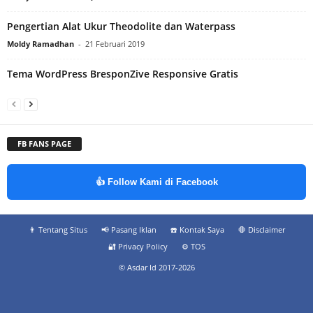
Pengertian Alat Ukur Theodolite dan Waterpass
Moldy Ramadhan
-
21 Februari 2019
Tema WordPress BresponZive Responsive Gratis
FB FANS PAGE
👍 Follow Kami di Facebook
👨‍ Tentang Situs
📢 Pasang Iklan
☎️ Kontak Saya
🛑 Disclaimer
🔐 Privacy Policy
⚙️ TOS
© Asdar Id 2017-2026