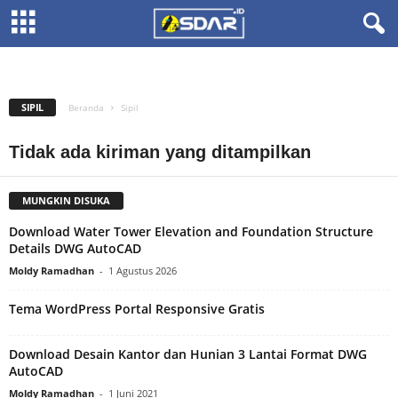
BAHAN BANGUNAN
DOKUMEN
DRAINASE
EBOOK
ILMU GEODESI
IRIGASI
KONSTRUKSI BANGUNAN
MANAJEMEN PROYEK
STRUKTUR BANGUNAN
STRUKTUR JALAN
STRUKTUR JEMBATAN
SIPIL
Beranda
Sipil
Tidak ada kiriman yang ditampilkan
MUNGKIN DISUKA
Download Water Tower Elevation and Foundation Structure
Details DWG AutoCAD
Moldy Ramadhan
-
1 Agustus 2026
Tema WordPress Portal Responsive Gratis
Download Desain Kantor dan Hunian 3 Lantai Format DWG
AutoCAD
Moldy Ramadhan
-
1 Juni 2021