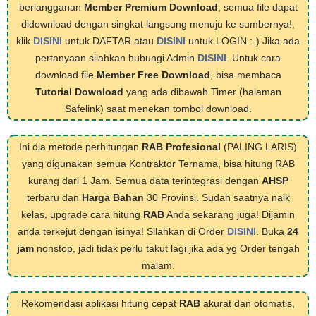
berlangganan
Member Premium Download
, semua file dapat
didownload dengan singkat langsung menuju ke sumbernya!,
klik
DISINI
untuk DAFTAR atau
DISINI
untuk LOGIN :-) Jika ada
pertanyaan silahkan hubungi Admin
DISINI
. Untuk cara
download file
Member Free Download
, bisa membaca
Tutorial Download
yang ada dibawah Timer (halaman
Safelink) saat menekan tombol download.
Ini dia metode perhitungan
RAB Profesional
(PALING LARIS)
yang digunakan semua Kontraktor Ternama, bisa hitung RAB
kurang dari 1 Jam. Semua data terintegrasi dengan
AHSP
terbaru dan
Harga Bahan
30 Provinsi. Sudah saatnya naik
kelas, upgrade cara hitung
RAB
Anda sekarang juga! Dijamin
anda terkejut dengan isinya! Silahkan di Order
DISINI
. Buka
24
jam
nonstop, jadi tidak perlu takut lagi jika ada yg Order tengah
malam.
Rekomendasi aplikasi hitung cepat
RAB
akurat dan otomatis,