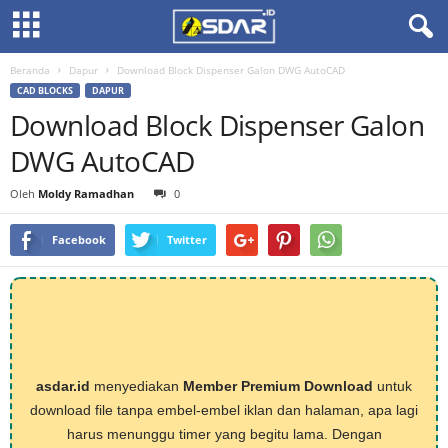
Beranda
Dapur
Download Block Dispenser Galon DWG AutoCAD
CAD BLOCKS
DAPUR
Download Block Dispenser Galon
DWG AutoCAD
Oleh
Moldy Ramadhan
0
Facebook
Twitter
asdar.id
menyediakan
Member Premium Download
untuk
download file tanpa embel-embel iklan dan halaman, apa lagi
harus menunggu timer yang begitu lama. Dengan