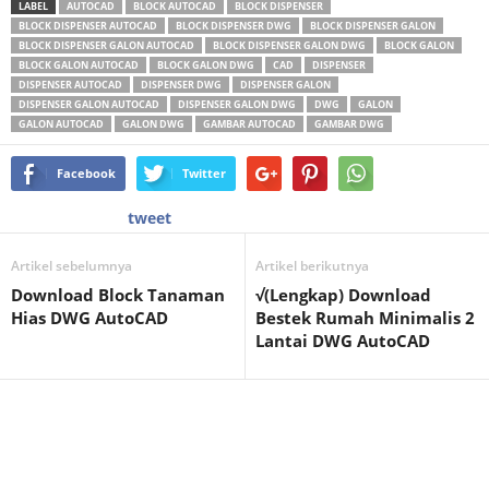
LABEL
AUTOCAD
BLOCK AUTOCAD
BLOCK DISPENSER
BLOCK DISPENSER AUTOCAD
BLOCK DISPENSER DWG
BLOCK DISPENSER GALON
BLOCK DISPENSER GALON AUTOCAD
BLOCK DISPENSER GALON DWG
BLOCK GALON
BLOCK GALON AUTOCAD
BLOCK GALON DWG
CAD
DISPENSER
DISPENSER AUTOCAD
DISPENSER DWG
DISPENSER GALON
DISPENSER GALON AUTOCAD
DISPENSER GALON DWG
DWG
GALON
GALON AUTOCAD
GALON DWG
GAMBAR AUTOCAD
GAMBAR DWG
Facebook
Twitter
tweet
Artikel sebelumnya
Artikel berikutnya
Download Block Tanaman
√(Lengkap) Download
Hias DWG AutoCAD
Bestek Rumah Minimalis 2
Lantai DWG AutoCAD