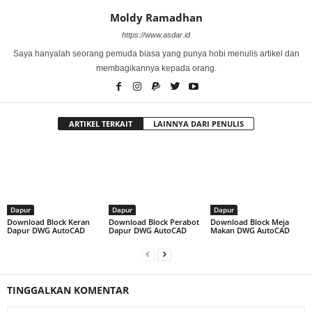
Moldy Ramadhan
https://www.asdar.id
Saya hanyalah seorang pemuda biasa yang punya hobi menulis artikel dan
membagikannya kepada orang.
ARTIKEL TERKAIT
LAINNYA DARI PENULIS
Dapur
Dapur
Dapur
Download Block Keran
Download Block Perabot
Download Block Meja
Dapur DWG AutoCAD
Dapur DWG AutoCAD
Makan DWG AutoCAD
TINGGALKAN KOMENTAR