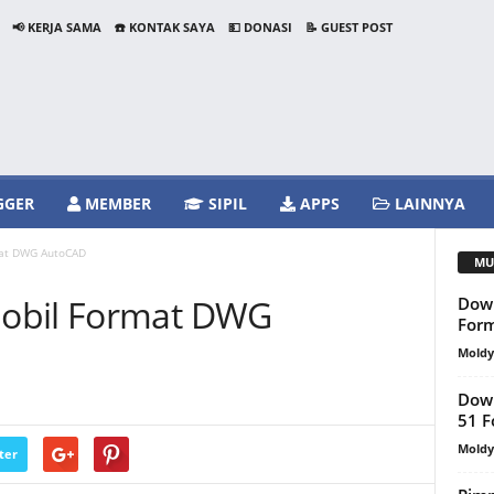
📢 KERJA SAMA
☎️ KONTAK SAYA
💵 DONASI
📝 GUEST POST
GGER
MEMBER
SIPIL
APPS
LAINNYA
mat DWG AutoCAD
MU
obil Format DWG
Down
For
Mold
Down
51 
Mold
ter