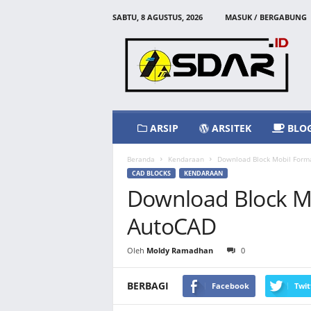
SABTU, 8 AGUSTUS, 2026
MASUK / BERGABUNG
A
s
d
a
r
I
d
ARSIP
ARSITEK
BLO
Beranda
Kendaraan
Download Block Mobil For
CAD BLOCKS
KENDARAAN
Download Block M
AutoCAD
Oleh
Moldy Ramadhan
0
BERBAGI
Facebook
Twit