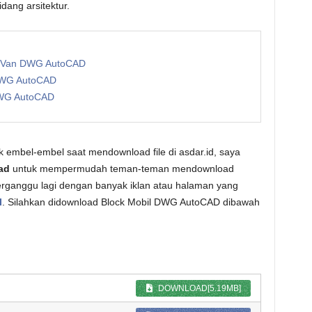
ang arsitektur.
n Van DWG AutoCAD
 DWG AutoCAD
DWG AutoCAD
 embel-embel saat mendownload file di asdar.id, saya
ad
untuk mempermudah teman-teman mendownload
u terganggu lagi dengan banyak iklan atau halaman yang
I
. Silahkan didownload Block Mobil DWG AutoCAD dibawah
DOWNLOAD[5.19MB]