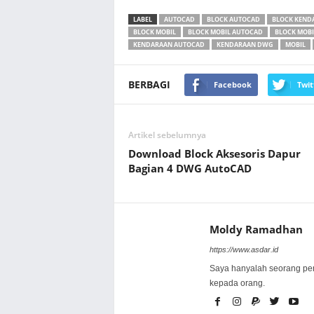
LABEL
AUTOCAD
BLOCK AUTOCAD
BLOCK KEND
BLOCK MOBIL
BLOCK MOBIL AUTOCAD
BLOCK MOB
KENDARAAN AUTOCAD
KENDARAAN DWG
MOBIL
BERBAGI
Facebook
Twit
Artikel sebelumnya
Download Block Aksesoris Dapur
Bagian 4 DWG AutoCAD
Moldy Ramadhan
https://www.asdar.id
Saya hanyalah seorang pe
kepada orang.