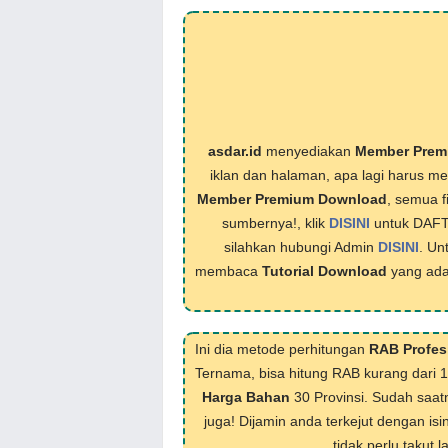
asdar.id
menyediakan
Member Prem
iklan dan halaman, apa lagi harus 
Member Premium Download
, semua f
sumbernya!, klik
DISINI
untuk DAF
silahkan hubungi Admin
DISINI
. Un
membaca
Tutorial Download
yang ada
Ini dia metode perhitungan
RAB Profes
Ternama, bisa hitung RAB kurang dari 
Harga Bahan
30 Provinsi. Sudah saat
juga! Dijamin anda terkejut dengan isi
tidak perlu takut 