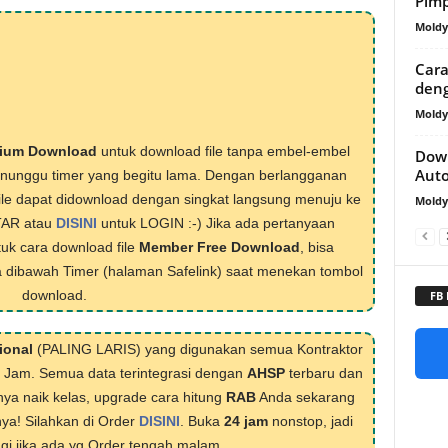
Pimp
Mold
Cara
deng
Mold
ium Download
untuk download file tanpa embel-embel
Down
Aut
menunggu timer yang begitu lama. Dengan berlangganan
ile dapat didownload dengan singkat langsung menuju ke
Mold
TAR atau
DISINI
untuk LOGIN :-) Jika ada pertanyaan
tuk cara download file
Member Free Download
, bisa
 dibawah Timer (halaman Safelink) saat menekan tombol
download.
FB
ional
(PALING LARIS) yang digunakan semua Kontraktor
1 Jam. Semua data terintegrasi dengan
AHSP
terbaru dan
nya naik kelas, upgrade cara hitung
RAB
Anda sekarang
nya! Silahkan di Order
DISINI
. Buka
24 jam
nonstop, jadi
lagi jika ada yg Order tengah malam.