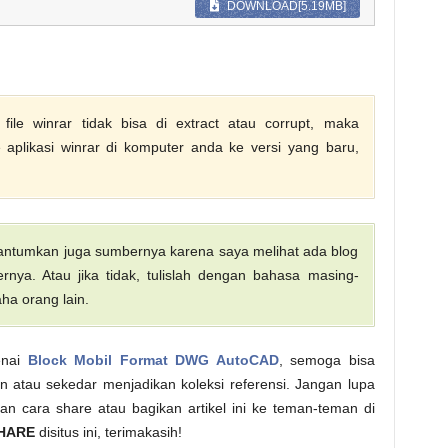
DOWNLOAD[5.19MB]
ile winrar tidak bisa di extract atau corrupt, maka
aplikasi winrar di komputer anda ke versi yang baru,
 cantumkan juga sumbernya karena saya melihat ada blog
nya. Atau jika tidak, tulislah dengan bahasa masing-
ha orang lain.
enai
Block Mobil Format DWG AutoCAD
, semoga bisa
in atau sekedar menjadikan koleksi referensi. Jangan lupa
an cara share atau bagikan artikel ini ke teman-teman di
HARE
disitus ini, terimakasih!