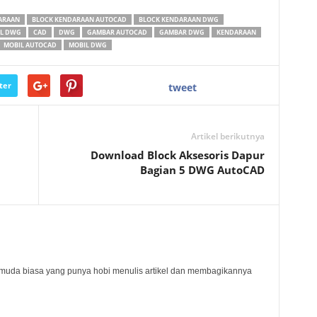
ARAAN
BLOCK KENDARAAN AUTOCAD
BLOCK KENDARAAN DWG
IL DWG
CAD
DWG
GAMBAR AUTOCAD
GAMBAR DWG
KENDARAAN
MOBIL AUTOCAD
MOBIL DWG
ter
tweet
Artikel berikutnya
Download Block Aksesoris Dapur
Bagian 5 DWG AutoCAD
muda biasa yang punya hobi menulis artikel dan membagikannya