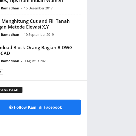
les, Tips from Indian Women
y Ramadhan
-
15 Desember 2017
 Menghitung Cut and Fill Tanah
an Metode Elevasi X,Y
y Ramadhan
-
10 September 2019
load Block Orang Bagian 8 DWG
oCAD
y Ramadhan
-
3 Agustus 2025
 FANS PAGE
👍 Follow Kami di Facebook