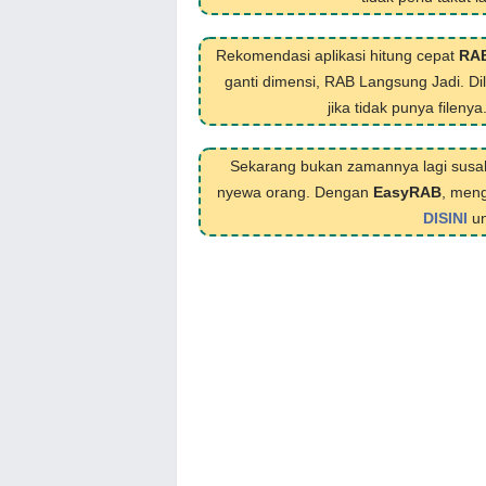
Rekomendasi aplikasi hitung cepat
RA
ganti dimensi, RAB Langsung Jadi. D
jika tidak punya filenya
Sekarang bukan zamannya lagi susa
nyewa orang. Dengan
EasyRAB
, meng
DISINI
un