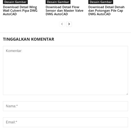
Desain Gambar
Desain Gambar
Desain Gambar
Download Detail Wing
Download Detail Flow
Download Detail Denah
Wall Culvert Pipa DWG
Sensor dan Master Valve
dan Potongan Pile Cap
AutoCAD
DWG AutoCAD
DWG AutoCAD
TINGGALKAN KOMENTAR