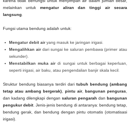
karena tidak berfungsi untuk menyimpan air dalam jumlah besar,
melainkan untuk
mengatur aliran dan tinggi air secara
langsung
.
Fungsi utama bendung adalah untuk:
Mengatur debit air
yang masuk ke jaringan irigasi.
Mengalihkan air
dari sungai ke saluran pembawa (primer atau
sekunder).
Menstabilkan muka air
di sungai untuk berbagai keperluan,
seperti irigasi, air baku, atau pengendalian banjir skala kecil.
Struktur bendung biasanya terdiri dari
tubuh bendung (ambang
tetap atau ambang bergerak)
,
pintu air
,
bangunan penguras
,
dan kadang dilengkapi dengan
saluran pengarah
dan
bangunan
pengukur debit
. Jenis-jenis bendung di antaranya: bendung tetap,
bendung gerak, dan bendung dengan pintu otomatis (otomatisasi
irigasi).