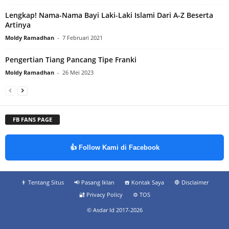
Lengkap! Nama-Nama Bayi Laki-Laki Islami Dari A-Z Beserta
Artinya
Moldy Ramadhan
-
7 Februari 2021
Pengertian Tiang Pancang Tipe Franki
Moldy Ramadhan
-
26 Mei 2023
FB FANS PAGE
👍 Follow Kami di Facebook
👨‍ Tentang Situs
📢 Pasang Iklan
☎️ Kontak Saya
🛑 Disclaimer
🔐 Privacy Policy
⚙️ TOS
© Asdar Id 2017-2026