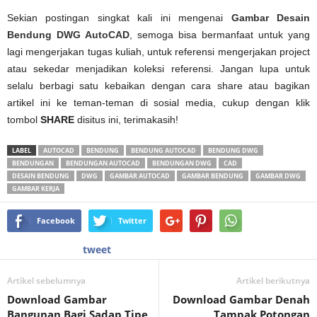
Sekian postingan singkat kali ini mengenai
Gambar Desain
Bendung DWG AutoCAD
, semoga bisa bermanfaat untuk yang
lagi mengerjakan tugas kuliah, untuk referensi mengerjakan project
atau sekedar menjadikan koleksi referensi. Jangan lupa untuk
selalu berbagi satu kebaikan dengan cara share atau bagikan
artikel ini ke teman-teman di sosial media, cukup dengan klik
tombol
SHARE
disitus ini, terimakasih!
LABEL
AUTOCAD
BENDUNG
BENDUNG AUTOCAD
BENDUNG DWG
BENDUNGAN
BENDUNGAN AUTOCAD
BENDUNGAN DWG
CAD
DESAIN BENDUNG
DWG
GAMBAR AUTOCAD
GAMBAR BENDUNG
GAMBAR DWG
GAMBAR KERJA
Facebook
Twitter
tweet
Artikel sebelumnya
Artikel berikutnya
Download Gambar
Download Gambar Denah
Bangunan Bagi Sadap Tipe
Tampak Potongan