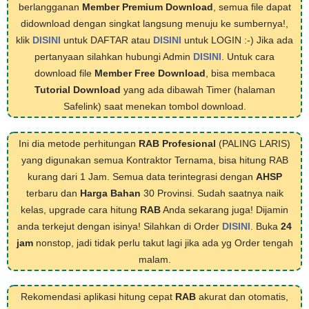
berlangganan
Member Premium Download
, semua file dapat
didownload dengan singkat langsung menuju ke sumbernya!,
klik
DISINI
untuk DAFTAR atau
DISINI
untuk LOGIN :-) Jika ada
pertanyaan silahkan hubungi Admin
DISINI
. Untuk cara
download file
Member Free Download
, bisa membaca
Tutorial Download
yang ada dibawah Timer (halaman
Safelink) saat menekan tombol download.
Ini dia metode perhitungan
RAB Profesional
(PALING LARIS)
yang digunakan semua Kontraktor Ternama, bisa hitung RAB
kurang dari 1 Jam. Semua data terintegrasi dengan
AHSP
terbaru dan
Harga Bahan
30 Provinsi. Sudah saatnya naik
kelas, upgrade cara hitung
RAB
Anda sekarang juga! Dijamin
anda terkejut dengan isinya! Silahkan di Order
DISINI
. Buka
24
jam
nonstop, jadi tidak perlu takut lagi jika ada yg Order tengah
malam.
Rekomendasi aplikasi hitung cepat
RAB
akurat dan otomatis,