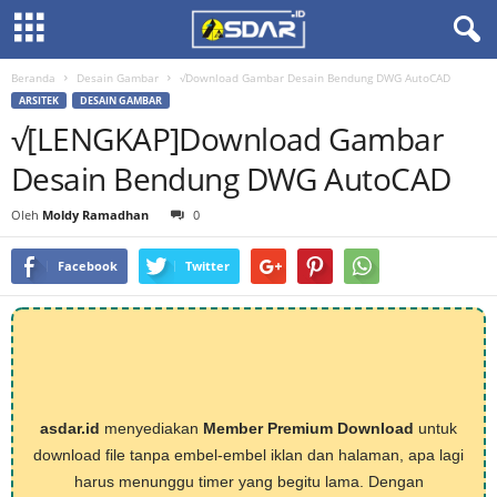
Beranda
Desain Gambar
√Download Gambar Desain Bendung DWG AutoCAD
ARSITEK
DESAIN GAMBAR
√[LENGKAP]Download Gambar
Desain Bendung DWG AutoCAD
Oleh
Moldy Ramadhan
0
Facebook
Twitter
asdar.id
menyediakan
Member Premium Download
untuk
download file tanpa embel-embel iklan dan halaman, apa lagi
harus menunggu timer yang begitu lama. Dengan