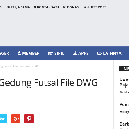
G
📢 KERJA SAMA
☎️ KONTAK SAYA
💵 DONASI
📝 GUEST POST
GGER
MEMBER
SIPIL
APPS
LAINNYA
g Futsal File DWG AutoCAD
MU
Gedung Futsal File DWG
Dow
Baja
Mold
Pema
Mold
ter
Ber