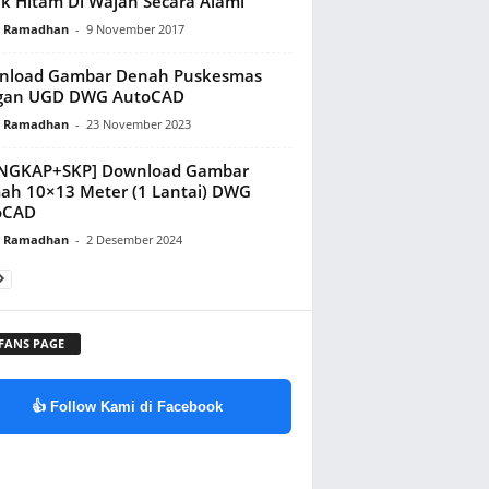
ik Hitam Di Wajah Secara Alami
y Ramadhan
-
9 November 2017
nload Gambar Denah Puskesmas
gan UGD DWG AutoCAD
y Ramadhan
-
23 November 2023
ENGKAP+SKP] Download Gambar
h 10×13 Meter (1 Lantai) DWG
oCAD
y Ramadhan
-
2 Desember 2024
 FANS PAGE
👍 Follow Kami di Facebook