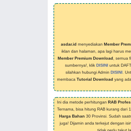
asdar.id
menyediakan
Member Prem
iklan dan halaman, apa lagi harus 
Member Premium Download
, semua f
sumbernya!, klik
DISINI
untuk DAF
silahkan hubungi Admin
DISINI
. Un
membaca
Tutorial Download
yang ada
Ini dia metode perhitungan
RAB Profes
Ternama, bisa hitung RAB kurang dari 
Harga Bahan
30 Provinsi. Sudah saat
juga! Dijamin anda terkejut dengan isi
tidak perlu takut 