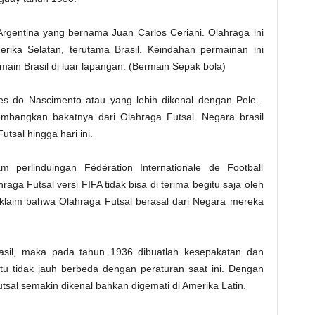
 Argentina yang bernama Juan Carlos Ceriani. Olahraga ini
rika Selatan, terutama Brasil. Keindahan permainan ini
emain Brasil di luar lapangan. (Bermain Sepak bola)
es do Nascimento atau yang lebih dikenal dengan Pele .
mbangkan bakatnya dari Olahraga Futsal. Negara brasil
utsal hingga hari ini.
m perlinduingan Fédération Internationale de Football
raga Futsal versi FIFA tidak bisa di terima begitu saja oleh
laim bahwa Olahraga Futsal berasal dari Negara mereka
asil, maka pada tahun 1936 dibuatlah kesepakatan dan
itu tidak jauh berbeda dengan peraturan saat ini. Dengan
tsal semakin dikenal bahkan digemati di Amerika Latin.