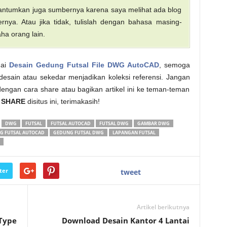
 cantumkan juga sumbernya karena saya melihat ada blog
nya. Atau jika tidak, tulislah dengan bahasa masing-
ha orang lain.
nai
Desain Gedung Futsal File DWG AutoCAD
, semoga
 desain atau sekedar menjadikan koleksi referensi. Jangan
dengan cara share atau bagikan artikel ini ke teman-teman
l
SHARE
disitus ini, terimakasih!
DWG
FUTSAL
FUTSAL AUTOCAD
FUTSAL DWG
GAMBAR DWG
G FUTSAL AUTOCAD
GEDUNG FUTSAL DWG
LAPANGAN FUTSAL
ter
tweet
Artikel berikutnya
Type
Download Desain Kantor 4 Lantai