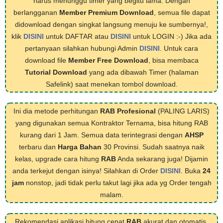
harus menunggu timer yang begitu lama. Dengan
berlangganan
Member Premium Download
, semua file dapat
didownload dengan singkat langsung menuju ke sumbernya!,
klik
DISINI
untuk DAFTAR atau
DISINI
untuk LOGIN :-) Jika ada
pertanyaan silahkan hubungi Admin
DISINI
. Untuk cara
download file
Member Free Download
, bisa membaca
Tutorial Download
yang ada dibawah Timer (halaman
Safelink) saat menekan tombol download.
Ini dia metode perhitungan
RAB Profesional
(PALING LARIS)
yang digunakan semua Kontraktor Ternama, bisa hitung RAB
kurang dari 1 Jam. Semua data terintegrasi dengan
AHSP
terbaru dan
Harga Bahan
30 Provinsi. Sudah saatnya naik
kelas, upgrade cara hitung
RAB
Anda sekarang juga! Dijamin
anda terkejut dengan isinya! Silahkan di Order
DISINI
. Buka
24
jam
nonstop, jadi tidak perlu takut lagi jika ada yg Order tengah
malam.
Rekomendasi aplikasi hitung cepat
RAB
akurat dan otomatis,