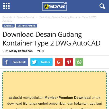
Beranda
Desain Gambar
Download Desain Gudang Kontainer Type 2 DWG
AutoCAD
ARSITEK
DESAIN GAMBAR
Download Desain Gudang
Kontainer Type 2 DWG AutoCAD
Oleh
Moldy Ramadhan
0
Facebook
Twitter
asdar.id
menyediakan
Member Premium Download
untuk
download file tanpa embel-embel iklan dan halaman, apa lagi