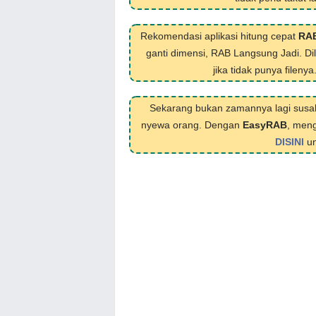
Rekomendasi aplikasi hitung cepat
RA
ganti dimensi, RAB Langsung Jadi. D
jika tidak punya filenya
Sekarang bukan zamannya lagi susa
nyewa orang. Dengan
EasyRAB
, meng
DISINI
un