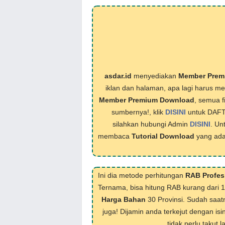
asdar.id
menyediakan
Member Prem
iklan dan halaman, apa lagi harus 
Member Premium Download
, semua f
sumbernya!, klik
DISINI
untuk DAF
silahkan hubungi Admin
DISINI
. Un
membaca
Tutorial Download
yang ada
Ini dia metode perhitungan
RAB Profes
Ternama, bisa hitung RAB kurang dari 
Harga Bahan
30 Provinsi. Sudah saat
juga! Dijamin anda terkejut dengan isi
tidak perlu takut 