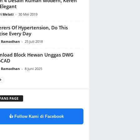
ah 4 Desain Rumah Modern, Keren
Elegant
ri Melati
-
30 Mei 2019
erers Of Hypertension, Do This
cise Every Day
y Ramadhan
-
25 Juli 2018
nload Block Hewan Unggas DWG
oCAD
y Ramadhan
-
8 Juni 2025
 FANS PAGE
👍 Follow Kami di Facebook