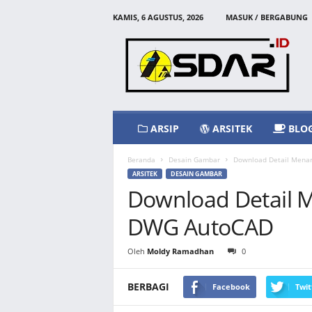
KAMIS, 6 AGUSTUS, 2026
MASUK / BERGABUNG
A
s
d
a
r
I
d
ARSIP
ARSITEK
BLO
Beranda
Desain Gambar
Download Detail Mena
ARSITEK
DESAIN GAMBAR
Download Detail 
DWG AutoCAD
Oleh
Moldy Ramadhan
0
BERBAGI
Facebook
Twit