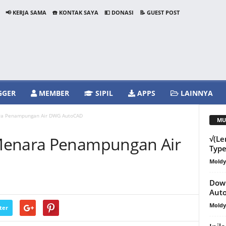
📢 KERJA SAMA
☎️ KONTAK SAYA
💵 DONASI
📝 GUEST POST
GGER
MEMBER
SIPIL
APPS
LAINNYA
ra Penampungan Air DWG AutoCAD
MU
Menara Penampungan Air
√(L
Typ
Mold
Down
Aut
Mold
ter