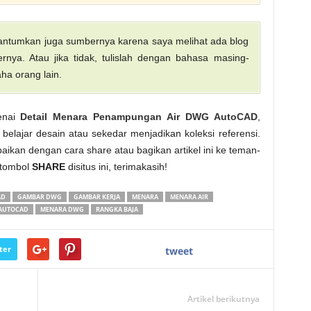
 cantumkan juga sumbernya karena saya melihat ada blog
nya. Atau jika tidak, tulislah dengan bahasa masing-
ha orang lain.
enai
Detail Menara Penampungan Air DWG AutoCAD
,
belajar desain atau sekedar menjadikan koleksi referensi.
aikan dengan cara share atau bagikan artikel ini ke teman-
 tombol
SHARE
disitus ini, terimakasih!
AD
GAMBAR DWG
GAMBAR KERJA
MENARA
MENARA AIR
AUTOCAD
MENARA DWG
RANGKA BAJA
ter
tweet
Artikel berikutnya