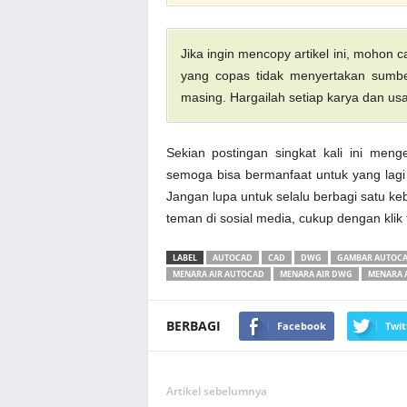
Jika ingin mencopy artikel ini, mohon
yang copas tidak menyertakan sumber
masing. Hargailah setiap karya dan usa
Sekian postingan singkat kali ini meng
semoga bisa bermanfaat untuk yang lagi 
Jangan lupa untuk selalu berbagi satu keb
teman di sosial media, cukup dengan klik
LABEL
AUTOCAD
CAD
DWG
GAMBAR AUTOC
MENARA AIR AUTOCAD
MENARA AIR DWG
MENARA 
BERBAGI
Facebook
Twit
Artikel sebelumnya