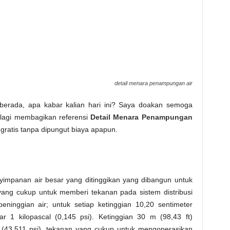
detail menara penampungan air
 berada, apa kabar kalian hari ini? Saya doakan semoga
li lagi membagikan referensi
Detail Menara Penampungan
gratis tanpa dipungut biaya apapun.
yimpanan air besar yang ditinggikan yang dibangun untuk
ang cukup untuk memberi tekanan pada sistem distribusi
peninggian air; untuk setiap ketinggian 10,20 sentimeter
r 1 kilopascal (0,145 psi). Ketinggian 30 m (98,43 ft)
(43,511 psi), tekanan yang cukup untuk mengoperasikan