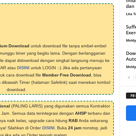
Inil
dan 
Lita T
Suff
Exer
Mold
ium Download
untuk download file tanpa embel-embel
Dow
menunggu timer yang begitu lama. Dengan berlangganan
Aut
ile dapat didownload dengan singkat langsung menuju ke
Mold
TAR atau
DISINI
untuk LOGIN :-) Jika ada pertanyaan
tuk cara download file
Member Free Download
, bisa
 dibawah Timer (halaman Safelink) saat menekan tombol
download.
FB
ional
(PALING LARIS) yang digunakan semua Kontraktor
1 Jam. Semua data terintegrasi dengan
AHSP
terbaru dan
nya naik kelas, upgrade cara hitung
RAB
Anda sekarang
nya! Silahkan di Order
DISINI
. Buka
24 jam
nonstop, jadi
lagi jika ada yg Order tengah malam.