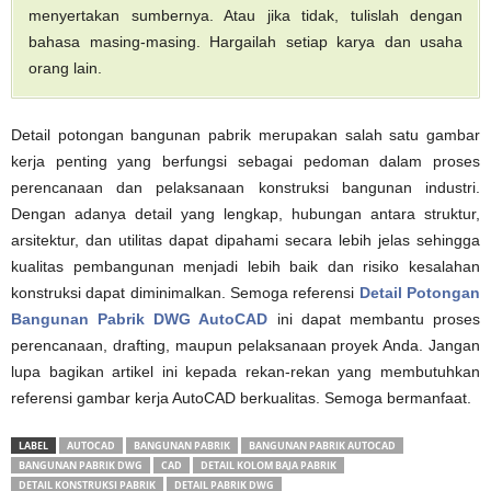
menyertakan sumbernya. Atau jika tidak, tulislah dengan
bahasa masing-masing. Hargailah setiap karya dan usaha
orang lain.
Detail potongan bangunan pabrik merupakan salah satu gambar
kerja penting yang berfungsi sebagai pedoman dalam proses
perencanaan dan pelaksanaan konstruksi bangunan industri.
Dengan adanya detail yang lengkap, hubungan antara struktur,
arsitektur, dan utilitas dapat dipahami secara lebih jelas sehingga
kualitas pembangunan menjadi lebih baik dan risiko kesalahan
konstruksi dapat diminimalkan. Semoga referensi
Detail Potongan
Bangunan Pabrik DWG AutoCAD
ini dapat membantu proses
perencanaan, drafting, maupun pelaksanaan proyek Anda. Jangan
lupa bagikan artikel ini kepada rekan-rekan yang membutuhkan
referensi gambar kerja AutoCAD berkualitas. Semoga bermanfaat.
LABEL
AUTOCAD
BANGUNAN PABRIK
BANGUNAN PABRIK AUTOCAD
BANGUNAN PABRIK DWG
CAD
DETAIL KOLOM BAJA PABRIK
DETAIL KONSTRUKSI PABRIK
DETAIL PABRIK DWG