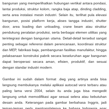
bangunan yang memperlihatkan hubungan vertikal antara pondasi,
lantai produksi, struktur kolom, rangka baja atap, dinding cladding,
serta area instalasi mesin industri. Selain itu, terlihat pula elevasi
bangunan, posisi platform kerja, akses tangga industri, shutter
door, area loading dan unloading, crane beam atau struktur
pendukung peralatan produksi, serta berbagai elemen utilitas yang
terintegrasi dengan bangunan utama. Detail-detail tersebut sangat
penting sebagai referensi dalam perencanaan, koordinasi struktur
dan MEP, fabrikasi baja, pembangunan fasilitas manufaktur, hingga
pelaksanaan konstruksi pabrik secara keseluruhan agar bangunan
dapat beroperasi secara aman, efisien, produktif, dan sesuai
dengan standar industri modern.
Gambar ini sudah dalam format .dwg yang artinya anda bisa
langsung membukanya melalui aplikasi autocad versi terbaru atau
paling lama versi 2004, selain itu anda juga bisa mengedit
langsung untuk memodifikasi agar sesuai selera atau kebutuhan
desain anda. Keterangan pada gambar berbahasa Inggris, jadi
teman-teman perlu mentranslatenya ke bahasa Indonesia agar