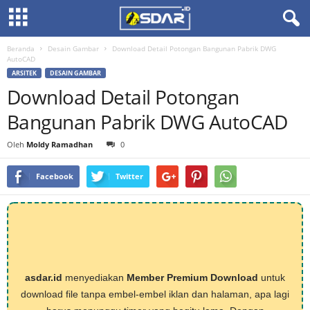
Beranda
Desain Gambar
Download Detail Potongan Bangunan Pabrik DWG
AutoCAD
ARSITEK
DESAIN GAMBAR
Download Detail Potongan
Bangunan Pabrik DWG AutoCAD
Oleh
Moldy Ramadhan
0
Facebook
Twitter
asdar.id
menyediakan
Member Premium Download
untuk
download file tanpa embel-embel iklan dan halaman, apa lagi