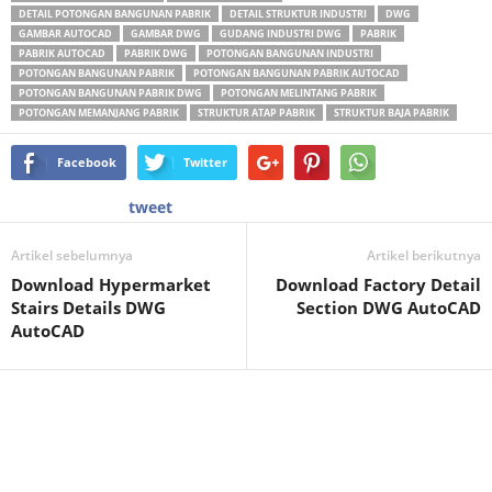
DETAIL POTONGAN BANGUNAN PABRIK
DETAIL STRUKTUR INDUSTRI
DWG
GAMBAR AUTOCAD
GAMBAR DWG
GUDANG INDUSTRI DWG
PABRIK
PABRIK AUTOCAD
PABRIK DWG
POTONGAN BANGUNAN INDUSTRI
POTONGAN BANGUNAN PABRIK
POTONGAN BANGUNAN PABRIK AUTOCAD
POTONGAN BANGUNAN PABRIK DWG
POTONGAN MELINTANG PABRIK
POTONGAN MEMANJANG PABRIK
STRUKTUR ATAP PABRIK
STRUKTUR BAJA PABRIK
Facebook
Twitter
tweet
Artikel sebelumnya
Artikel berikutnya
Download Hypermarket
Download Factory Detail
Stairs Details DWG
Section DWG AutoCAD
AutoCAD