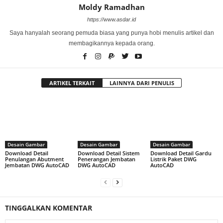
Moldy Ramadhan
https://www.asdar.id
Saya hanyalah seorang pemuda biasa yang punya hobi menulis artikel dan
membagikannya kepada orang.
ARTIKEL TERKAIT
LAINNYA DARI PENULIS
Desain Gambar
Desain Gambar
Desain Gambar
Download Detail
Download Detail Sistem
Download Detail Gardu
Penulangan Abutment
Penerangan Jembatan
Listrik Paket DWG
Jembatan DWG AutoCAD
DWG AutoCAD
AutoCAD
TINGGALKAN KOMENTAR