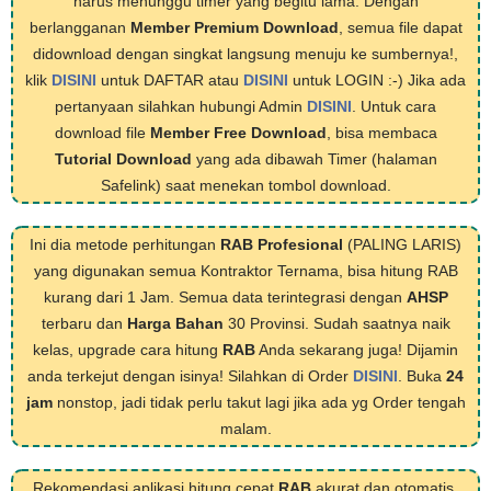
harus menunggu timer yang begitu lama. Dengan
berlangganan
Member Premium Download
, semua file dapat
didownload dengan singkat langsung menuju ke sumbernya!,
klik
DISINI
untuk DAFTAR atau
DISINI
untuk LOGIN :-) Jika ada
pertanyaan silahkan hubungi Admin
DISINI
. Untuk cara
download file
Member Free Download
, bisa membaca
Tutorial Download
yang ada dibawah Timer (halaman
Safelink) saat menekan tombol download.
Ini dia metode perhitungan
RAB Profesional
(PALING LARIS)
yang digunakan semua Kontraktor Ternama, bisa hitung RAB
kurang dari 1 Jam. Semua data terintegrasi dengan
AHSP
terbaru dan
Harga Bahan
30 Provinsi. Sudah saatnya naik
kelas, upgrade cara hitung
RAB
Anda sekarang juga! Dijamin
anda terkejut dengan isinya! Silahkan di Order
DISINI
. Buka
24
jam
nonstop, jadi tidak perlu takut lagi jika ada yg Order tengah
malam.
Rekomendasi aplikasi hitung cepat
RAB
akurat dan otomatis,