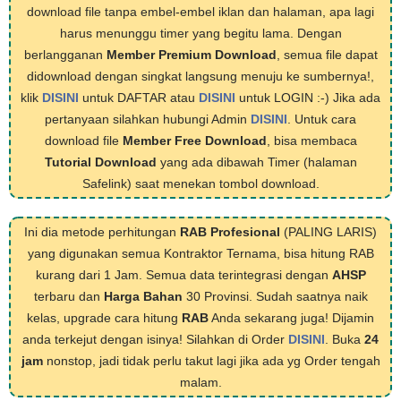
download file tanpa embel-embel iklan dan halaman, apa lagi
harus menunggu timer yang begitu lama. Dengan
berlangganan
Member Premium Download
, semua file dapat
didownload dengan singkat langsung menuju ke sumbernya!,
klik
DISINI
untuk DAFTAR atau
DISINI
untuk LOGIN :-) Jika ada
pertanyaan silahkan hubungi Admin
DISINI
. Untuk cara
download file
Member Free Download
, bisa membaca
Tutorial Download
yang ada dibawah Timer (halaman
Safelink) saat menekan tombol download.
Ini dia metode perhitungan
RAB Profesional
(PALING LARIS)
yang digunakan semua Kontraktor Ternama, bisa hitung RAB
kurang dari 1 Jam. Semua data terintegrasi dengan
AHSP
terbaru dan
Harga Bahan
30 Provinsi. Sudah saatnya naik
kelas, upgrade cara hitung
RAB
Anda sekarang juga! Dijamin
anda terkejut dengan isinya! Silahkan di Order
DISINI
. Buka
24
jam
nonstop, jadi tidak perlu takut lagi jika ada yg Order tengah
malam.