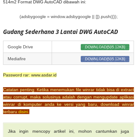
514m2 Format DWG AutoCAD dibawah ini:
(adsbygoogle = window.adsbygoogle || []).push({});
Gudang Sederhana 3 Lantai DWG AutoCAD
Google Drive
DOWNLOAD[505.12KB]
Mediafire
DOWNLOAD[505.12KB]
Password rar: www.asdar.id
Catatan penting: Ketika menemukan file winrar tidak bisa di extract
atau corrupt, maka solusinya adalah dengan mengupdate aplikasi
winrar di komputer anda ke versi yang baru, download winrar
terbaru
disini
.
Jika ingin mencopy artikel ini, mohon cantumkan juga