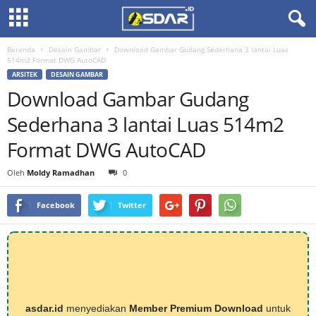
Beranda
Desain Gambar
Download Gambar Gudang Sederhana 3 lantai Luas
514m2 Format DWG AutoCAD
ARSITEK
DESAIN GAMBAR
Download Gambar Gudang
Sederhana 3 lantai Luas 514m2
Format DWG AutoCAD
Oleh
Moldy Ramadhan
0
Facebook
Twitter
asdar.id
menyediakan
Member Premium Download
untuk