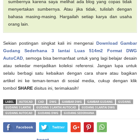
sumbernya karena saya melihat ada blog yang copas tidak
menyertakan sumbernya. Atau jika tidak, tulislah dengan
bahasa masing-masing. Hargailah setiap karya dan usaha
orang lain.
Sekian postingan singkat kali ini mengenai
Download Gambar
Gudang Sederhana 3 lantai Luas 514m2 Format DWG
AutoCAD
, semoga bisa bermanfaat untuk yang lagi belajar desain
atau sekedar menjadikan koleksi referensi. Jangan lupa untuk
selalu berbagi satu kebaikan dengan cara share atau bagikan
artikel ini ke teman-teman di sosial media, cukup dengan klik
tombol
SHARE
disitus ini, terimakasih!
LABEL
AUTOCAD
CAD
DWG
GAMBAR DWG
GAMBAR GUDANG
GUDANG
GUDANG 3 LANTAI
GUDANG 3 LANTAI AUTOCAD
GUDANG 3 LANTAI DWG
GUDANG AUTOCAD
GUDANG DWG
GUDANG SEDERHANA
Facebook
Twitter
tweet