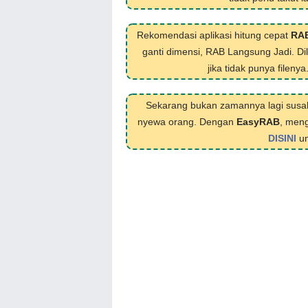
Rekomendasi aplikasi hitung cepat
RA
ganti dimensi, RAB Langsung Jadi. D
jika tidak punya filenya
Sekarang bukan zamannya lagi susa
nyewa orang. Dengan
EasyRAB
, meng
DISINI
un