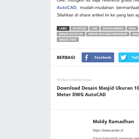
Oke, mungkin itu saja referensi gratis 
AutoCAD
, mudah-mudahan bermanfaat
Silahkan di share artikel ini ke yang lai
LABEL
AUTOCAD
CAD
DESAIN MASJID
DWG
MASJID AUTOCAD
MASJID BOLANGI MAKASSAR
MAS
MASJID DWG
BERBAGI
Facebook
Twit
Artikel sebelumnya
Download Desain Masjid Ukuran 1
Meter DWG AutoCAD
Moldy Ramadhan
https://www.asdar.id
Saya hanyalah seorang pe