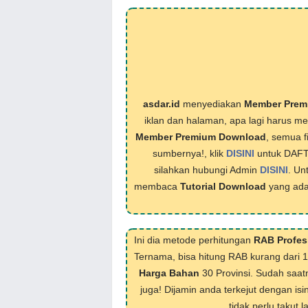
asdar.id
menyediakan
Member Prem
iklan dan halaman, apa lagi harus 
Member Premium Download
, semua f
sumbernya!, klik
DISINI
untuk DAF
silahkan hubungi Admin
DISINI
. Un
membaca
Tutorial Download
yang ada
Ini dia metode perhitungan
RAB Profes
Ternama, bisa hitung RAB kurang dari 
Harga Bahan
30 Provinsi. Sudah saat
juga! Dijamin anda terkejut dengan isi
tidak perlu takut 