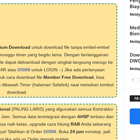
Peny
Biay
Mold
Medi
Bisn
Mold
ium Download
untuk download file tanpa embel-embel
Down
menunggu timer yang begitu lama. Dengan berlangganan
DWG
ile dapat didownload dengan singkat langsung menuju ke
Mold
TAR atau
DISINI
untuk LOGIN :-) Jika ada pertanyaan
tuk cara download file
Member Free Download
, bisa
 dibawah Timer (halaman Safelink) saat menekan tombol
download.
FB
ional
(PALING LARIS) yang digunakan semua Kontraktor
1 Jam. Semua data terintegrasi dengan
AHSP
terbaru dan
nya naik kelas, upgrade cara hitung
RAB
Anda sekarang
nya! Silahkan di Order
DISINI
. Buka
24 jam
nonstop, jadi
lagi jika ada yg Order tengah malam.