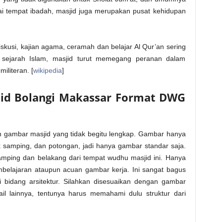
gai tempat ibadah, masjid juga merupakan pusat kehidupan
iskusi, kajian agama, ceramah dan belajar Al Qur’an sering
 sejarah Islam, masjid turut memegang peranan dalam
iliteran. [
wikipedia
]
id Bolangi Makassar Format DWG
kan gambar masjid yang tidak begitu lengkap. Gambar hanya
k samping, dan potongan, jadi hanya gambar standar saja.
amping dan belakang dari tempat wudhu masjid ini. Hanya
belajaran ataupun acuan gambar kerja. Ini sangat bagus
bidang arsitektur. Silahkan disesuaikan dengan gambar
ail lainnya, tentunya harus memahami dulu struktur dari