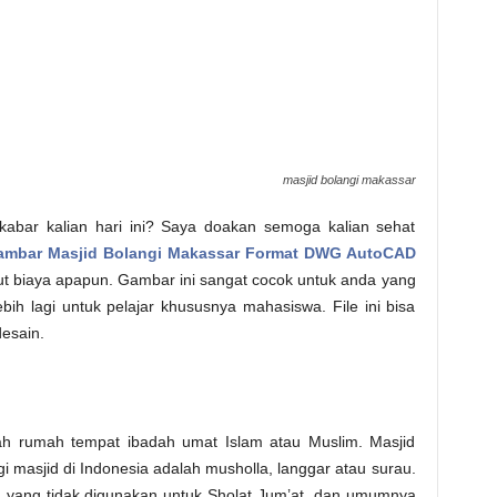
masjid bolangi makassar
a kabar kalian hari ini? Saya doakan semoga kalian sehat
ambar Masjid Bolangi Makassar Format DWG AutoCAD
gut biaya apapun. Gambar ini sangat cocok untuk anda yang
bih lagi untuk pelajar khususnya mahasiswa. File ini bisa
desain.
lah rumah tempat ibadah umat Islam atau Muslim. Masjid
gi masjid di Indonesia adalah musholla, langgar atau surau.
jid yang tidak digunakan untuk Sholat Jum’at, dan umumnya