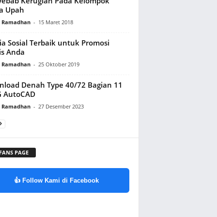
ebab Kerugian Pada Kelompok
a Upah
y Ramadhan
-
15 Maret 2018
a Sosial Terbaik untuk Promosi
is Anda
y Ramadhan
-
25 Oktober 2019
load Denah Type 40/72 Bagian 11
 AutoCAD
y Ramadhan
-
27 Desember 2023
 FANS PAGE
👍 Follow Kami di Facebook