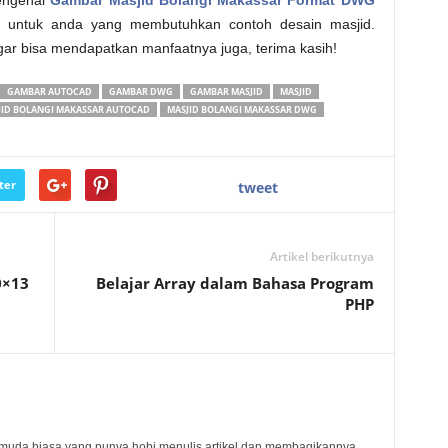
mengenai
Gambar Masjid Bolangi Makassar Format DWG
 untuk anda yang membutuhkan contoh desain masjid.
n agar bisa mendapatkan manfaatnya juga, terima kasih!
GAMBAR AUTOCAD
GAMBAR DWG
GAMBAR MASJID
MASJID
JID BOLANGI MAKASSAR AUTOCAD
MASJID BOLANGI MAKASSAR DWG
ter
tweet
Artikel berikutnya
0×13
Belajar Array dalam Bahasa Program
PHP
muda biasa yang punya hobi menulis artikel dan membagikannya