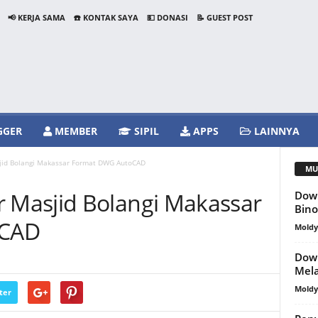
📢 KERJA SAMA
☎️ KONTAK SAYA
💵 DONASI
📝 GUEST POST
GGER
MEMBER
SIPIL
APPS
LAINNYA
id Bolangi Makassar Format DWG AutoCAD
MU
Masjid Bolangi Makassar
Down
Bin
oCAD
Mold
Down
Mela
Mold
ter