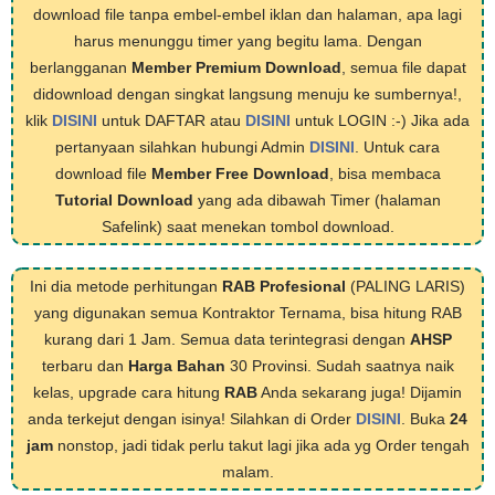
download file tanpa embel-embel iklan dan halaman, apa lagi
harus menunggu timer yang begitu lama. Dengan
berlangganan
Member Premium Download
, semua file dapat
didownload dengan singkat langsung menuju ke sumbernya!,
klik
DISINI
untuk DAFTAR atau
DISINI
untuk LOGIN :-) Jika ada
pertanyaan silahkan hubungi Admin
DISINI
. Untuk cara
download file
Member Free Download
, bisa membaca
Tutorial Download
yang ada dibawah Timer (halaman
Safelink) saat menekan tombol download.
Ini dia metode perhitungan
RAB Profesional
(PALING LARIS)
yang digunakan semua Kontraktor Ternama, bisa hitung RAB
kurang dari 1 Jam. Semua data terintegrasi dengan
AHSP
terbaru dan
Harga Bahan
30 Provinsi. Sudah saatnya naik
kelas, upgrade cara hitung
RAB
Anda sekarang juga! Dijamin
anda terkejut dengan isinya! Silahkan di Order
DISINI
. Buka
24
jam
nonstop, jadi tidak perlu takut lagi jika ada yg Order tengah
malam.