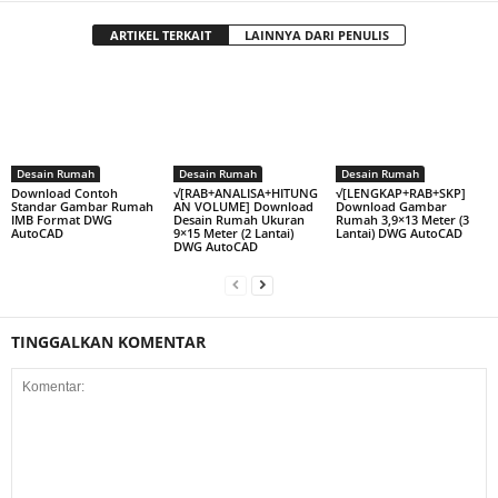
ARTIKEL TERKAIT
LAINNYA DARI PENULIS
Desain Rumah
Desain Rumah
Desain Rumah
Download Contoh
√[RAB+ANALISA+HITUNG
√[LENGKAP+RAB+SKP]
Standar Gambar Rumah
AN VOLUME] Download
Download Gambar
IMB Format DWG
Desain Rumah Ukuran
Rumah 3,9×13 Meter (3
AutoCAD
9×15 Meter (2 Lantai)
Lantai) DWG AutoCAD
DWG AutoCAD
TINGGALKAN KOMENTAR