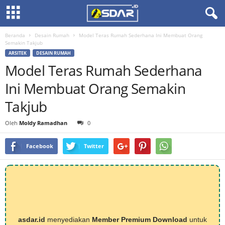
Beranda
Desain Rumah
Model Teras Rumah Sederhana Ini Membuat Orang
Semakin Takjub
ARSITEK
DESAIN RUMAH
Model Teras Rumah Sederhana
Ini Membuat Orang Semakin
Takjub
Oleh
Moldy Ramadhan
0
Facebook
Twitter
asdar.id
menyediakan
Member Premium Download
untuk