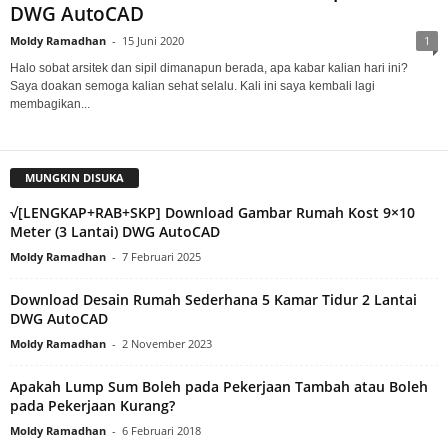
DWG AutoCAD
Moldy Ramadhan
-
15 Juni 2020
1
Halo sobat arsitek dan sipil dimanapun berada, apa kabar kalian hari ini?
Saya doakan semoga kalian sehat selalu. Kali ini saya kembali lagi
membagikan...
MUNGKIN DISUKA
√[LENGKAP+RAB+SKP] Download Gambar Rumah Kost 9×10
Meter (3 Lantai) DWG AutoCAD
Moldy Ramadhan
-
7 Februari 2025
Download Desain Rumah Sederhana 5 Kamar Tidur 2 Lantai
DWG AutoCAD
Moldy Ramadhan
-
2 November 2023
Apakah Lump Sum Boleh pada Pekerjaan Tambah atau Boleh
pada Pekerjaan Kurang?
Moldy Ramadhan
-
6 Februari 2018