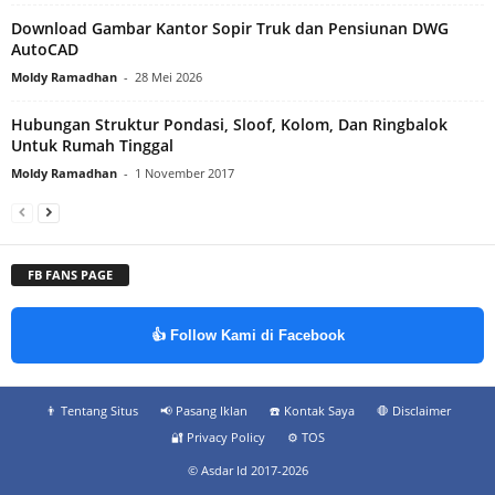
Download Gambar Kantor Sopir Truk dan Pensiunan DWG
AutoCAD
Moldy Ramadhan
-
28 Mei 2026
Hubungan Struktur Pondasi, Sloof, Kolom, Dan Ringbalok
Untuk Rumah Tinggal
Moldy Ramadhan
-
1 November 2017
FB FANS PAGE
👍 Follow Kami di Facebook
👨‍ Tentang Situs
📢 Pasang Iklan
☎️ Kontak Saya
🛑 Disclaimer
🔐 Privacy Policy
⚙️ TOS
© Asdar Id 2017-2026