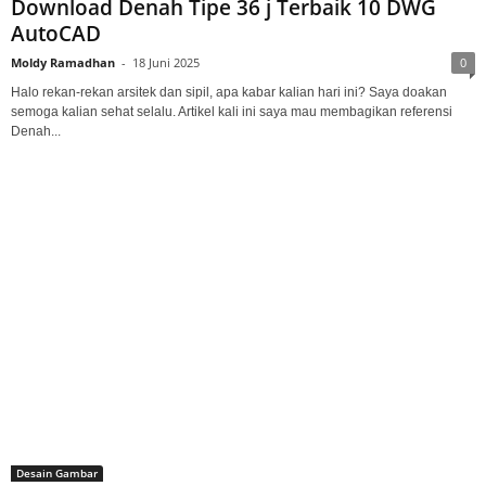
Download Denah Tipe 36 j Terbaik 10 DWG
AutoCAD
Moldy Ramadhan
-
18 Juni 2025
0
Halo rekan-rekan arsitek dan sipil, apa kabar kalian hari ini? Saya doakan
semoga kalian sehat selalu. Artikel kali ini saya mau membagikan referensi
Denah...
Desain Gambar