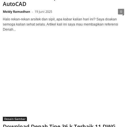
AutoCAD
Moldy Ramadhan
-
19 Juni 2025
0
Halo rekan-rekan arsitek dan sipil, apa kabar kalian hari ini? Saya doakan
semoga kalian sehat selalu. Artikel kali ini saya mau membagikan referensi
Denah...
Desain Gambar
Download Denah Tipe 36 k Terbaik 11 DWG