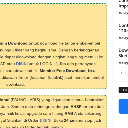
Cons
Impo
Mold
Cont
120
Mold
ium Download
untuk download file tanpa embel-embel
Dow
menunggu timer yang begitu lama. Dengan berlangganan
Ske
ile dapat didownload dengan singkat langsung menuju ke
Mold
TAR atau
DISINI
untuk LOGIN :-) Jika ada pertanyaan
tuk cara download file
Member Free Download
, bisa
 dibawah Timer (halaman Safelink) saat menekan tombol
download.
FB
ional
(PALING LARIS) yang digunakan semua Kontraktor
1 Jam. Semua data terintegrasi dengan
AHSP
terbaru dan
nya naik kelas, upgrade cara hitung
RAB
Anda sekarang
nya! Silahkan di Order
DISINI
. Buka
24 jam
nonstop, jadi
lagi jika ada yg Order tengah malam.