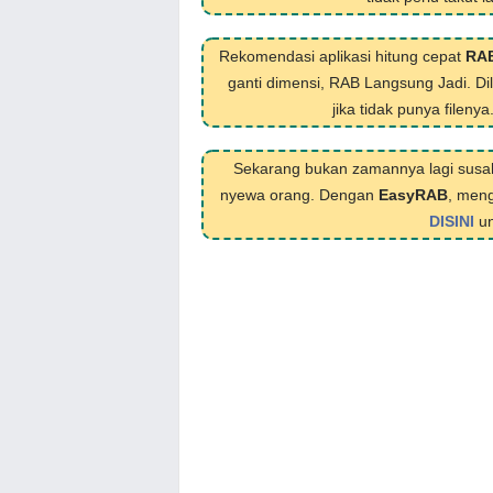
Rekomendasi aplikasi hitung cepat
RA
ganti dimensi, RAB Langsung Jadi. D
jika tidak punya filenya
Sekarang bukan zamannya lagi susa
nyewa orang. Dengan
EasyRAB
, meng
DISINI
un