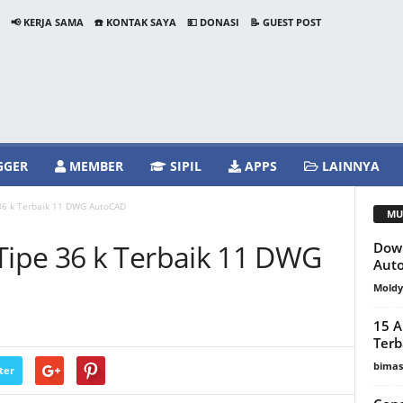
📢 KERJA SAMA
☎️ KONTAK SAYA
💵 DONASI
📝 GUEST POST
GGER
MEMBER
SIPIL
APPS
LAINNYA
6 k Terbaik 11 DWG AutoCAD
MU
ipe 36 k Terbaik 11 DWG
Down
Aut
Mold
15 A
Terb
bimas
ter