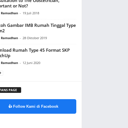
ultation to The Obstetrician,
rtant or Not?
y Ramadhan
-
19 Juli 2018
oh Gambar IMB Rumah Tinggal Type
m2
y Ramadhan
-
28 Oktober 2019
nload Rumah Type 45 Format SKP
tchUp
y Ramadhan
-
12 Juni 2020
 FANS PAGE
👍 Follow Kami di Facebook