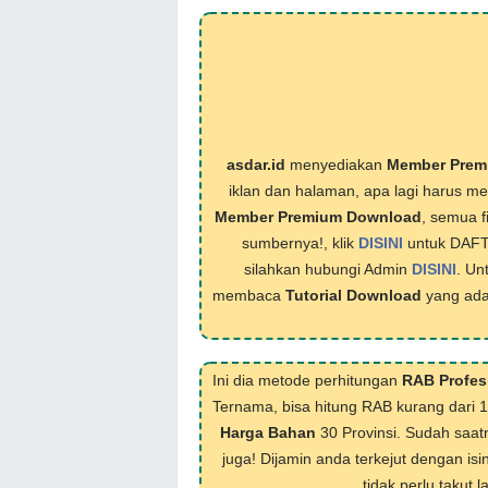
asdar.id
menyediakan
Member Prem
iklan dan halaman, apa lagi harus 
Member Premium Download
, semua f
sumbernya!, klik
DISINI
untuk DAF
silahkan hubungi Admin
DISINI
. Un
membaca
Tutorial Download
yang ada
Ini dia metode perhitungan
RAB Profes
Ternama, bisa hitung RAB kurang dari 
Harga Bahan
30 Provinsi. Sudah saat
juga! Dijamin anda terkejut dengan isi
tidak perlu takut 