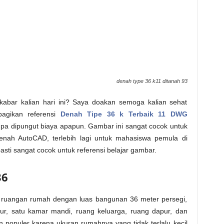
denah type 36 k11 ditanah 93
a kabar kalian hari ini? Saya doakan semoga kalian sehat
bagikan referensi
Denah Tipe 36 k Terbaik 11 DWG
npa dipungut biaya apapun. Gambar ini sangat cocok untuk
enah AutoCAD, terlebih lagi untuk mahasiswa pemula di
asti sangat cocok untuk referensi belajar gambar.
36
k ruangan rumah dengan luas bangunan 36 meter persegi,
idur, satu kamar mandi, ruang keluarga, ruang dapur, dan
n populer karena ukuran rumahnya yang tidak terlalu kecil