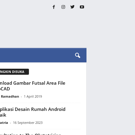
NGKIN DISUKA
load Gambar Futsal Area File
oCAD
y Ramadhan
-
1 April 2019
plikasi Desain Rumah Android
aik
atria
-
16 September 2023