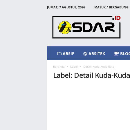
JUMAT, 7 AGUSTUS, 2026
MASUK / BERGABUNG
A
s
d
a
r
I
d
ARSIP
ARSITEK
BLO
Beranda
Label
Detail Kuda-Kuda Baja
Label: Detail Kuda-Kuda