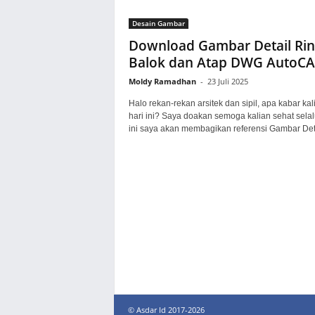
Desain Gambar
Download Gambar Detail Ri
Balok dan Atap DWG AutoC
Moldy Ramadhan
-
23 Juli 2025
Halo rekan-rekan arsitek dan sipil, apa kabar kal
hari ini? Saya doakan semoga kalian sehat selal
ini saya akan membagikan referensi Gambar Detai
© Asdar Id 2017-2026