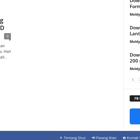
Down
For
Mold
ng
AD
Down
Lan
0
Mold
ian
u. Hari
Down
l...
200
Mold
FB
👨‍ Tentang Situs
📢 Pasang Iklan
☎️ Kontak 