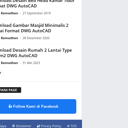
load Desain Bed Head Kamar Tidur
mat DWG AutoCAD
y Ramadhan
-
27 September 2019
load Gambar Masjid Minimalis 2
tai Format DWG AutoCAD
y Ramadhan
-
28 Desember 2020
load Desain Rumah 2 Lantai Type
 m2 DWG AutoCAD
y Ramadhan
-
31 Mei 2023
 FANS PAGE
👍 Follow Kami di Facebook
Saya
🛑 Disclaimer
🔐 Privacy Policy
⚙️ TOS