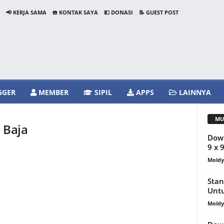
📢 KERJA SAMA
☎️ KONTAK SAYA
💵 DONASI
📝 GUEST POST
GGER
MEMBER
SIPIL
APPS
LAINNYA
MU
 Baja
Dow
9 x 
Mold
Stan
Unt
Mold