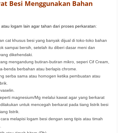
rat Besi Menggunakan Bahan
atau logam lain agar tahan dari proses perkaratan:
an cat khusus besi yang banyak dijual di toko-toko bahan
k sampai bersih, setelah itu diberi dasar meni dan
yang dikehendaki.
g mengandung butiran-butiran mikro, seperi Cif Cream,
a-benda berbahan atau berlapis chrome.
g serba sama atau homogen ketika pembuatan atau
brik.
vaselin.
perti magnesium/Mg melalui kawat agar yang berkarat
ilakukan untuk mencegah berkarat pada tiang listrik besi
ng listrik.
cara melapisi logam besi dengan seng tipis atau timah
.
ih atau timah hitam (Pb).