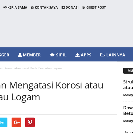
📢 KERJA SAMA
☎️ KONTAK SAYA
💵 DONASI
📝 GUEST POST
GGER
MEMBER
SIPIL
APPS
LAINNYA
i Korosi atau Karat Pada Besi atau Logam
MU
n Mengatasi Korosi atau
Stru
atau
tau Logam
Mold
Down
Bet
Mold
ter