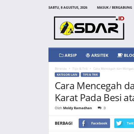
SABTU, 8 AGUSTUS, 2026
MASUK / BERGABUNG
A
s
d
a
r
I
d
ARSIP
ARSITEK
BLO
Beranda
Tips & Trik
Cara Mencegah dan Mengatas
KATEGORI LAIN
TIPS & TRIK
Cara Mencegah da
Karat Pada Besi a
Oleh
Moldy Ramadhan
0
BERBAGI
Facebook
Twit