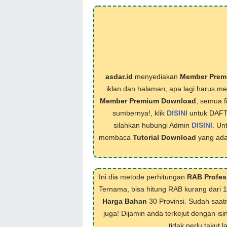
asdar.id
menyediakan
Member Prem
iklan dan halaman, apa lagi harus 
Member Premium Download
, semua f
sumbernya!, klik
DISINI
untuk DAF
silahkan hubungi Admin
DISINI
. Un
membaca
Tutorial Download
yang ada
Ini dia metode perhitungan
RAB Profes
Ternama, bisa hitung RAB kurang dari 
Harga Bahan
30 Provinsi. Sudah saat
juga! Dijamin anda terkejut dengan isi
tidak perlu takut 