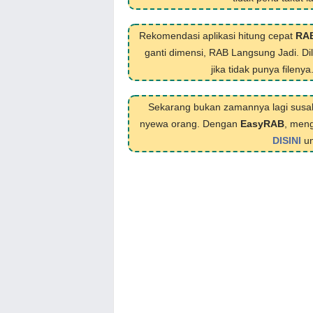
Rekomendasi aplikasi hitung cepat
RA
ganti dimensi, RAB Langsung Jadi. D
jika tidak punya filenya
Sekarang bukan zamannya lagi susa
nyewa orang. Dengan
EasyRAB
, meng
DISINI
un