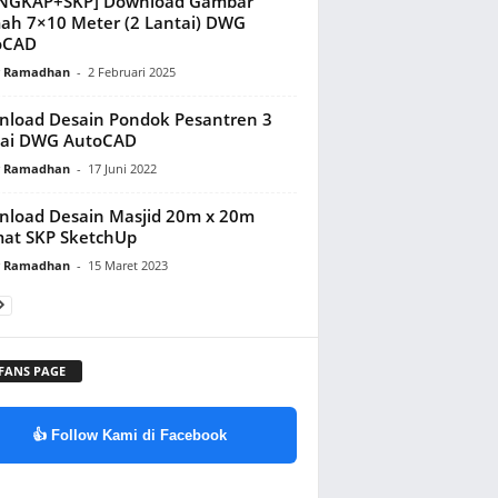
ENGKAP+SKP] Download Gambar
h 7×10 Meter (2 Lantai) DWG
oCAD
y Ramadhan
-
2 Februari 2025
load Desain Pondok Pesantren 3
tai DWG AutoCAD
y Ramadhan
-
17 Juni 2022
load Desain Masjid 20m x 20m
at SKP SketchUp
y Ramadhan
-
15 Maret 2023
 FANS PAGE
👍 Follow Kami di Facebook