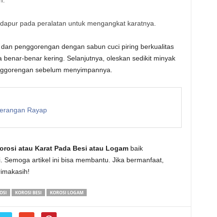
dapur pada peralatan untuk mengangkat karatnya.
dan penggorengan dengan sabun cuci piring berkualitas
ga benar-benar kering. Selanjutnya, oleskan sedikit minyak
enggorengan sebelum menyimpannya.
Serangan Rayap
rosi atau Karat Pada Besi atau Logam
baik
Semoga artikel ini bisa membantu. Jika bermanfaat,
erimakasih!
OSI
KOROSI BESI
KOROSI LOGAM