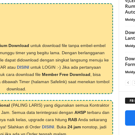
√[L
Ruma
Aut
Mold
Down
Lan
ium Download
untuk download file tanpa embel-embel
Mold
menunggu timer yang begitu lama. Dengan berlangganan
Down
ile dapat didownload dengan singkat langsung menuju ke
Form
TAR atau
DISINI
untuk LOGIN :-) Jika ada pertanyaan
Mold
tuk cara download file
Member Free Download
, bisa
 dibawah Timer (halaman Safelink) saat menekan tombol
download.
FB
ional
(PALING LARIS) yang digunakan semua Kontraktor
1 Jam. Semua data terintegrasi dengan
AHSP
terbaru dan
nya naik kelas, upgrade cara hitung
RAB
Anda sekarang
nya! Silahkan di Order
DISINI
. Buka
24 jam
nonstop, jadi
lagi jika ada yg Order tengah malam.