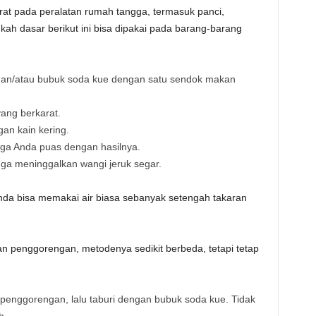
t pada peralatan rumah tangga, termasuk panci,
ah dasar berikut ini bisa dipakai pada barang-barang
an/atau bubuk soda kue dengan satu sendok makan
ang berkarat.
an kain kering.
ngga Anda puas dengan hasilnya.
juga meninggalkan wangi jeruk segar.
anda bisa memakai air biasa sebanyak setengah takaran
n penggorengan, metodenya sedikit berbeda, tetapi tetap
 penggorengan, lalu taburi dengan bubuk soda kue. Tidak
h.