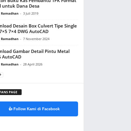
toh Buku Kas Pembantu TPK Format
l untuk Dana Desa
y Ramadhan
-
3 Juli 2019
load Desain Box Culvert Tipe Single
 7×5 7×4 DWG AutoCAD
y Ramadhan
-
7 November 2024
load Gambar Detail Pintu Metal
 AutoCAD
y Ramadhan
-
28 April 2026
 FANS PAGE
👍 Follow Kami di Facebook