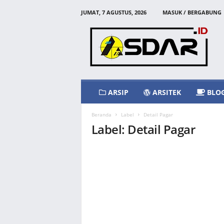
JUMAT, 7 AGUSTUS, 2026
MASUK / BERGABUNG
A
s
d
a
r
I
d
ARSIP
ARSITEK
BLO
Beranda
Label
Detail Pagar
Label: Detail Pagar