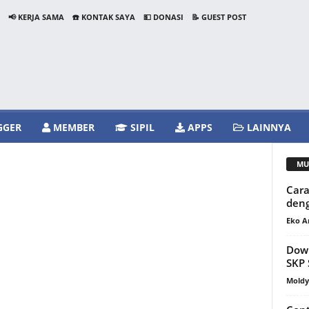
📢 KERJA SAMA
☎️ KONTAK SAYA
💵 DONASI
📝 GUEST POST
GGER
MEMBER
SIPIL
APPS
LAINNYA
MU
Car
den
Eko A
Dow
SKP 
Mold