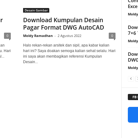
Con
Exce
Desain Gambar
Mold
r
Download Kumpulan Desain
Pagar Format DWG AutoCAD
Down
7×6
0
Moldy Ramadhan
-
2 Agustus 2022
0
Mold
ian
Halo rekan-rekan arsitek dan sipil, apa kabar kalian
u. Hari
hari ini? Saya doakan semoga kalian sehat selalu. Hari
Down
...
ini saya akan membagikan referensi Kumpulan
DWG
Desain...
Mold
FB