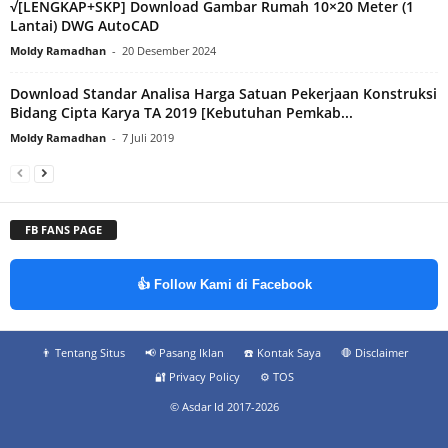
√[LENGKAP+SKP] Download Gambar Rumah 10×20 Meter (1
Lantai) DWG AutoCAD
Moldy Ramadhan
-
20 Desember 2024
Download Standar Analisa Harga Satuan Pekerjaan Konstruksi
Bidang Cipta Karya TA 2019 [Kebutuhan Pemkab...
Moldy Ramadhan
-
7 Juli 2019
FB FANS PAGE
👍 Follow Kami di Facebook
👨‍ Tentang Situs
📢 Pasang Iklan
☎️ Kontak Saya
🛑 Disclaimer
🔐 Privacy Policy
⚙️ TOS
© Asdar Id 2017-2026