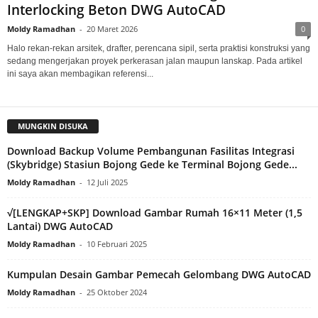
Interlocking Beton DWG AutoCAD
Moldy Ramadhan
-
20 Maret 2026
0
Halo rekan-rekan arsitek, drafter, perencana sipil, serta praktisi konstruksi yang
sedang mengerjakan proyek perkerasan jalan maupun lanskap. Pada artikel
ini saya akan membagikan referensi...
MUNGKIN DISUKA
Download Backup Volume Pembangunan Fasilitas Integrasi
(Skybridge) Stasiun Bojong Gede ke Terminal Bojong Gede...
Moldy Ramadhan
-
12 Juli 2025
√[LENGKAP+SKP] Download Gambar Rumah 16×11 Meter (1,5
Lantai) DWG AutoCAD
Moldy Ramadhan
-
10 Februari 2025
Kumpulan Desain Gambar Pemecah Gelombang DWG AutoCAD
Moldy Ramadhan
-
25 Oktober 2024