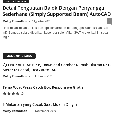
Struktur Bangunan
Detail Penguatan Balok Dengan Penyangga
Sederhana (Simply Supported Beam) AutoCAD
Moldy Ramadhan
-
7 Agustus 2023
0
Halo rekan-rekan arsitek dan sipil dimanapun berada, apa kabar kalian hari
ini? Semoga selalu diberikan kesehatan oleh Allah SWT. Artikel kali ini saya
ingin...
MUNGKIN DISUKA
√[LENGKAP+RAB+SKP] Download Gambar Rumah Ukuran 6×12
Meter (2 Lantai) DWG AutoCAD
Moldy Ramadhan
-
18 Februari 2025
Tema WordPress Catch Box Responsive Gratis
5 Makanan yang Cocok Saat Musim Dingin
Moldy Ramadhan
-
15 November 2019