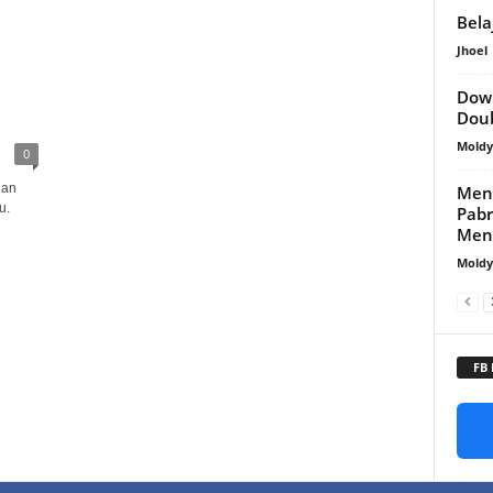
Bela
Jhoel
Down
Dou
Mold
0
ian
Meng
u.
Pabr
Men
Mold
FB