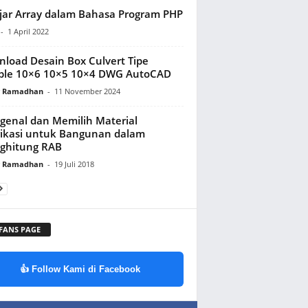
jar Array dalam Bahasa Program PHP
-
1 April 2022
load Desain Box Culvert Tipe
ble 10×6 10×5 10×4 DWG AutoCAD
y Ramadhan
-
11 November 2024
enal dan Memilih Material
ikasi untuk Bangunan dalam
ghitung RAB
y Ramadhan
-
19 Juli 2018
 FANS PAGE
👍 Follow Kami di Facebook