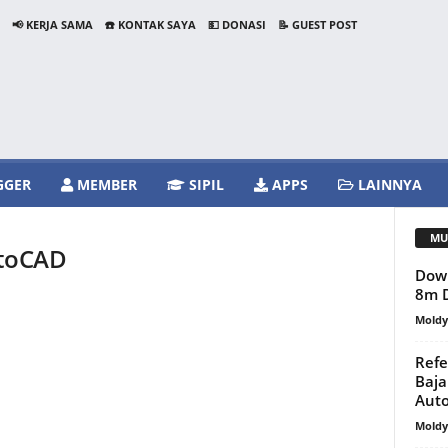
📢 KERJA SAMA
☎️ KONTAK SAYA
💵 DONASI
📝 GUEST POST
GGER
MEMBER
SIPIL
APPS
LAINNYA
MU
utoCAD
Dow
8m 
Mold
Refe
Baja
Aut
Mold