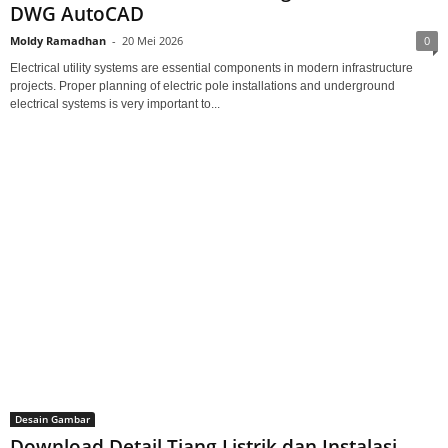
DWG AutoCAD
Moldy Ramadhan
-
20 Mei 2026
0
Electrical utility systems are essential components in modern infrastructure
projects. Proper planning of electric pole installations and underground
electrical systems is very important to...
Desain Gambar
Download Detail Tiang Listrik dan Instalasi