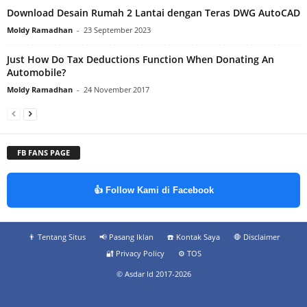
Download Desain Rumah 2 Lantai dengan Teras DWG AutoCAD
Moldy Ramadhan
-
23 September 2023
Just How Do Tax Deductions Function When Donating An
Automobile?
Moldy Ramadhan
-
24 November 2017
FB FANS PAGE
👍 Follow Kami di Facebook
👨‍ Tentang Situs
📢 Pasang Iklan
☎️ Kontak Saya
🛑 Disclaimer
🔐 Privacy Policy
⚙️ TOS
© Asdar Id 2017-2026