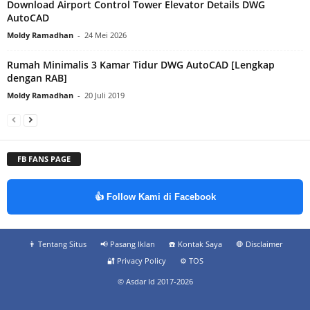
Download Airport Control Tower Elevator Details DWG
AutoCAD
Moldy Ramadhan
-
24 Mei 2026
Rumah Minimalis 3 Kamar Tidur DWG AutoCAD [Lengkap
dengan RAB]
Moldy Ramadhan
-
20 Juli 2019
FB FANS PAGE
👍 Follow Kami di Facebook
👨‍ Tentang Situs
📢 Pasang Iklan
☎️ Kontak Saya
🛑 Disclaimer
🔐 Privacy Policy
⚙️ TOS
© Asdar Id 2017-2026