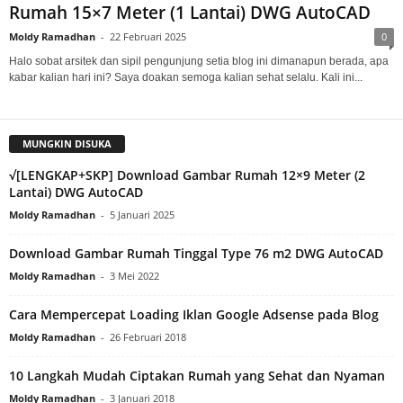
Rumah 15×7 Meter (1 Lantai) DWG AutoCAD
Moldy Ramadhan
-
22 Februari 2025
0
Halo sobat arsitek dan sipil pengunjung setia blog ini dimanapun berada, apa
kabar kalian hari ini? Saya doakan semoga kalian sehat selalu. Kali ini...
MUNGKIN DISUKA
√[LENGKAP+SKP] Download Gambar Rumah 12×9 Meter (2
Lantai) DWG AutoCAD
Moldy Ramadhan
-
5 Januari 2025
Download Gambar Rumah Tinggal Type 76 m2 DWG AutoCAD
Moldy Ramadhan
-
3 Mei 2022
Cara Mempercepat Loading Iklan Google Adsense pada Blog
Moldy Ramadhan
-
26 Februari 2018
10 Langkah Mudah Ciptakan Rumah yang Sehat dan Nyaman
Moldy Ramadhan
-
3 Januari 2018