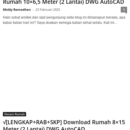
Rumah 10×6,5 Meter (2 Lantai) DWG AutoCAD
Moldy Ramadhan
-
23 Februari 2025
0
Halo sobat arsitek dan sipil pengunjung setia blog ini dimanapun berada, apa
kabar kalian hari ini? Saya doakan semoga kalian sehat selalu. Kali ini...
Desain Rumah
√[LENGKAP+RAB+SKP] Download Rumah 8×15
Meter (2 Lantai) DWG AutoCAD