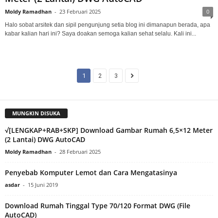
Moldy Ramadhan
-
23 Februari 2025
0
Halo sobat arsitek dan sipil pengunjung setia blog ini dimanapun berada, apa
kabar kalian hari ini? Saya doakan semoga kalian sehat selalu. Kali ini...
1
2
3
MUNGKIN DISUKA
√[LENGKAP+RAB+SKP] Download Gambar Rumah 6,5×12 Meter
(2 Lantai) DWG AutoCAD
Moldy Ramadhan
-
28 Februari 2025
Penyebab Komputer Lemot dan Cara Mengatasinya
asdar
-
15 Juni 2019
Download Rumah Tinggal Type 70/120 Format DWG (File
AutoCAD)