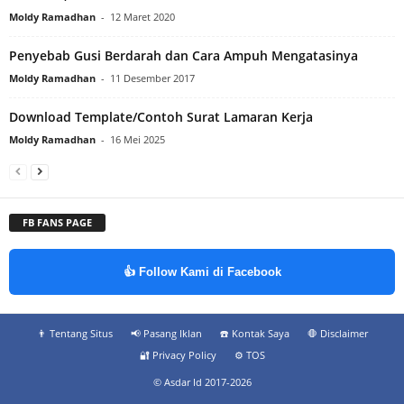
Moldy Ramadhan
-
12 Maret 2020
Penyebab Gusi Berdarah dan Cara Ampuh Mengatasinya
Moldy Ramadhan
-
11 Desember 2017
Download Template/Contoh Surat Lamaran Kerja
Moldy Ramadhan
-
16 Mei 2025
FB FANS PAGE
👍 Follow Kami di Facebook
👨‍ Tentang Situs
📢 Pasang Iklan
☎️ Kontak Saya
🛑 Disclaimer
🔐 Privacy Policy
⚙️ TOS
© Asdar Id 2017-2026