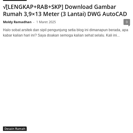
√[LENGKAP+RAB+SKP] Download Gambar
Rumah 3,9×13 Meter (3 Lantai) DWG AutoCAD
Moldy Ramadhan
-
1 Maret 2025
0
Halo sobat arsitek dan sipil pengunjung setia blog ini dimanapun berada, apa
kabar kalian hari ini? Saya doakan semoga kalian sehat selalu. Kali ini...
Desain Rumah