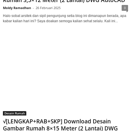
Rumah 3,5×12 Meter (2 Lantai) DWG AutoCAD
Moldy Ramadhan
-
26 Februari 2025
0
Halo sobat arsitek dan sipil pengunjung setia blog ini dimanapun berada, apa
kabar kalian hari ini? Saya doakan semoga kalian sehat selalu. Kali ini...
Desain Rumah
√[LENGKAP+RAB+SKP] Download Desain
Gambar Rumah 8×15 Meter (2 Lantai) DWG