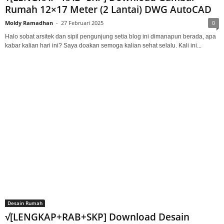
Rumah 12×17 Meter (2 Lantai) DWG AutoCAD
Moldy Ramadhan
-
27 Februari 2025
0
Halo sobat arsitek dan sipil pengunjung setia blog ini dimanapun berada, apa
kabar kalian hari ini? Saya doakan semoga kalian sehat selalu. Kali ini...
Desain Rumah
√[LENGKAP+RAB+SKP] Download Desain