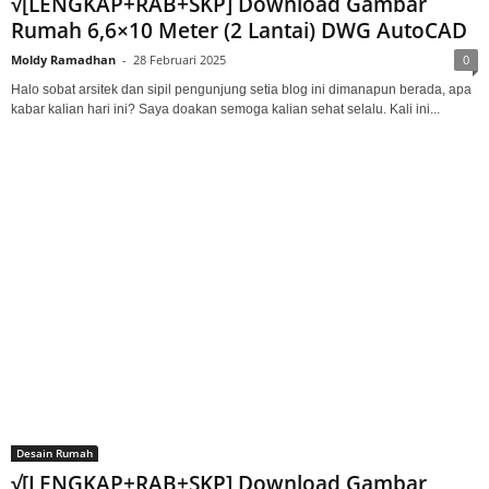
√[LENGKAP+RAB+SKP] Download Gambar
Rumah 6,6×10 Meter (2 Lantai) DWG AutoCAD
Moldy Ramadhan
-
28 Februari 2025
0
Halo sobat arsitek dan sipil pengunjung setia blog ini dimanapun berada, apa
kabar kalian hari ini? Saya doakan semoga kalian sehat selalu. Kali ini...
Desain Rumah
√[LENGKAP+RAB+SKP] Download Gambar