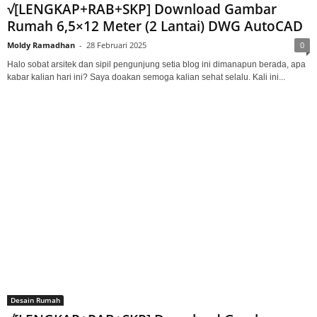
√[LENGKAP+RAB+SKP] Download Gambar
Rumah 6,5×12 Meter (2 Lantai) DWG AutoCAD
Moldy Ramadhan
-
28 Februari 2025
0
Halo sobat arsitek dan sipil pengunjung setia blog ini dimanapun berada, apa
kabar kalian hari ini? Saya doakan semoga kalian sehat selalu. Kali ini...
Desain Rumah