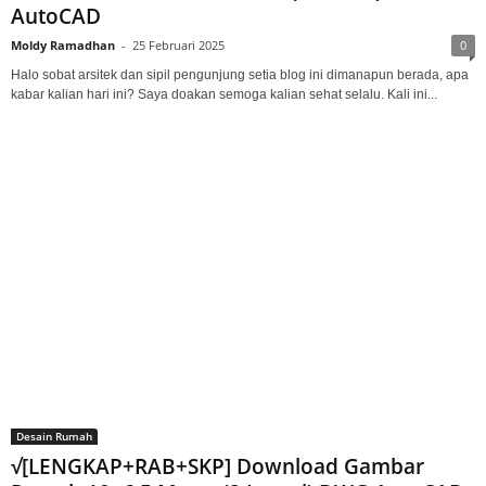
AutoCAD
Moldy Ramadhan
-
25 Februari 2025
0
Halo sobat arsitek dan sipil pengunjung setia blog ini dimanapun berada, apa
kabar kalian hari ini? Saya doakan semoga kalian sehat selalu. Kali ini...
Desain Rumah
√[LENGKAP+RAB+SKP] Download Gambar