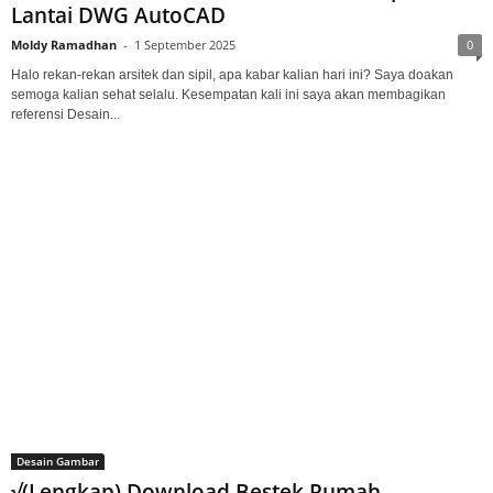
Lantai DWG AutoCAD
Moldy Ramadhan
-
1 September 2025
0
Halo rekan-rekan arsitek dan sipil, apa kabar kalian hari ini? Saya doakan
semoga kalian sehat selalu. Kesempatan kali ini saya akan membagikan
referensi Desain...
Desain Gambar
√(Lengkap) Download Bestek Rumah