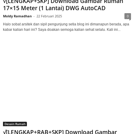
√[LENGKAP+SKP] Download Gambar Rumah
17×15 Meter (1 Lantai) DWG AutoCAD
Moldy Ramadhan
-
22 Februari 2025
0
Halo sobat arsitek dan sipil pengunjung setia blog ini dimanapun berada, apa
kabar kalian hari ini? Saya doakan semoga kalian sehat selalu. Kali ini...
Desain Rumah
√[LENGKAP+RAB+SKP] Download Gambar