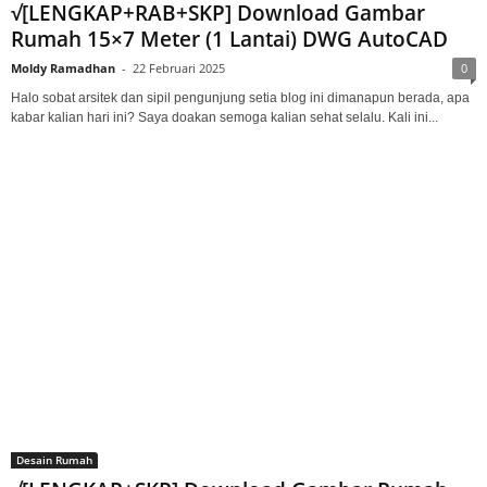
√[LENGKAP+RAB+SKP] Download Gambar
Rumah 15×7 Meter (1 Lantai) DWG AutoCAD
Moldy Ramadhan
-
22 Februari 2025
0
Halo sobat arsitek dan sipil pengunjung setia blog ini dimanapun berada, apa
kabar kalian hari ini? Saya doakan semoga kalian sehat selalu. Kali ini...
Desain Rumah