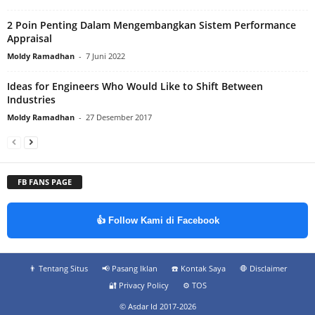
2 Poin Penting Dalam Mengembangkan Sistem Performance
Appraisal
Moldy Ramadhan
-
7 Juni 2022
Ideas for Engineers Who Would Like to Shift Between
Industries
Moldy Ramadhan
-
27 Desember 2017
FB FANS PAGE
👍 Follow Kami di Facebook
👨‍ Tentang Situs
📢 Pasang Iklan
☎️ Kontak Saya
🛑 Disclaimer
🔐 Privacy Policy
⚙️ TOS
© Asdar Id 2017-2026