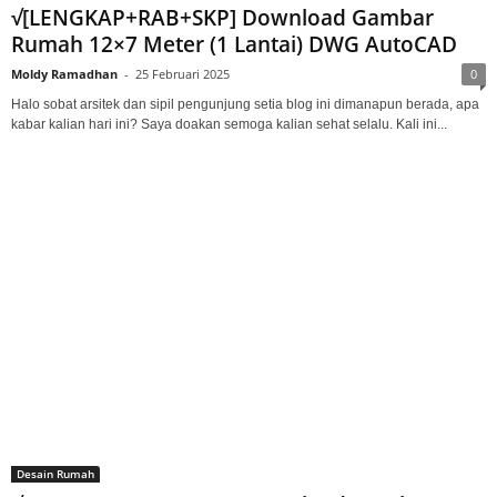
√[LENGKAP+RAB+SKP] Download Gambar
Rumah 12×7 Meter (1 Lantai) DWG AutoCAD
Moldy Ramadhan
-
25 Februari 2025
0
Halo sobat arsitek dan sipil pengunjung setia blog ini dimanapun berada, apa
kabar kalian hari ini? Saya doakan semoga kalian sehat selalu. Kali ini...
Desain Rumah