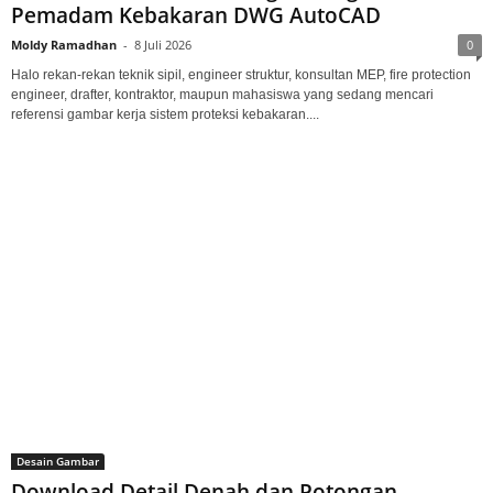
Pemadam Kebakaran DWG AutoCAD
Moldy Ramadhan
-
8 Juli 2026
0
Halo rekan-rekan teknik sipil, engineer struktur, konsultan MEP, fire protection
engineer, drafter, kontraktor, maupun mahasiswa yang sedang mencari
referensi gambar kerja sistem proteksi kebakaran....
Desain Gambar
Download Detail Denah dan Potongan