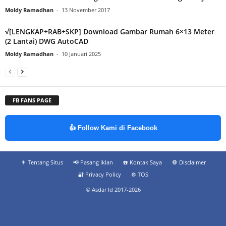
Moldy Ramadhan
-
13 November 2017
√[LENGKAP+RAB+SKP] Download Gambar Rumah 6×13 Meter
(2 Lantai) DWG AutoCAD
Moldy Ramadhan
-
10 Januari 2025
FB FANS PAGE
👍 Follow Kami di Facebook
👨‍ Tentang Situs
📢 Pasang Iklan
☎️ Kontak Saya
🛑 Disclaimer
🔐 Privacy Policy
⚙️ TOS
© Asdar Id 2017-2026