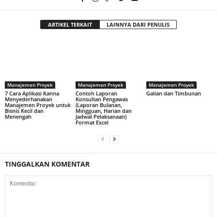
ARTIKEL TERKAIT
LAINNYA DARI PENULIS
Manajemen Proyek
Manajemen Proyek
Manajemen Proyek
7 Cara Aplikasi Kanna
Contoh Laporan
Galian dan Timbunan
Menyederhanakan
Konsultan Pengawas
Manajemen Proyek untuk
(Laporan Bulanan,
Bisnis Kecil dan
Mingguan, Harian dan
Menengah
Jadwal Pelaksanaan)
Format Excel
TINGGALKAN KOMENTAR