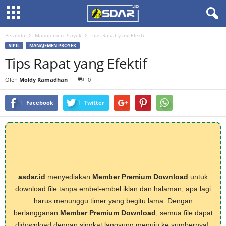
Beranda
Manajemen Proyek
Tips Rapat yang Efektif
SIPIL
MANAJEMEN PROYEK
Tips Rapat yang Efektif
Oleh
Moldy Ramadhan
0
Facebook
Twitter
asdar.id
menyediakan
Member Premium Download
untuk
download file tanpa embel-embel iklan dan halaman, apa lagi
harus menunggu timer yang begitu lama. Dengan
berlangganan
Member Premium Download
, semua file dapat
didownload dengan singkat langsung menuju ke sumbernya!,