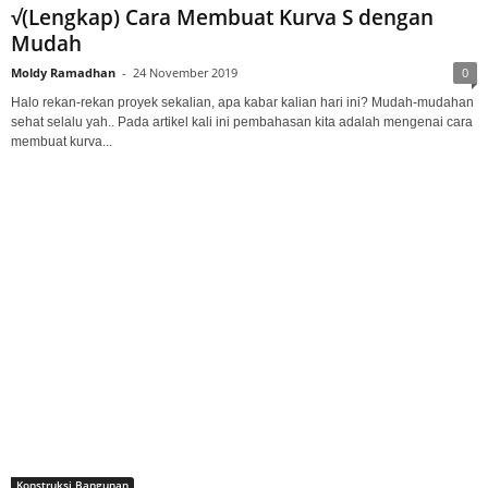
√(Lengkap) Cara Membuat Kurva S dengan
Mudah
Moldy Ramadhan
-
24 November 2019
0
Halo rekan-rekan proyek sekalian, apa kabar kalian hari ini? Mudah-mudahan
sehat selalu yah.. Pada artikel kali ini pembahasan kita adalah mengenai cara
membuat kurva...
Konstruksi Bangunan