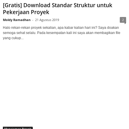
[Gratis] Download Standar Struktur untuk
Pekerjaan Proyek
Moldy Ramadhan
-
21 Agustus 2019
2
Halo rekan-rekan proyek sekalian, apa kabar kalian hari ini? Saya doakan
semoga sehat selalu. Pada kesempatan kali ini saya akan membagikan file
yang cukup...
Manajemen Proyek