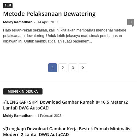
Sipil
Metode Pelaksanaan Dewatering
Moldy Ramadhan
-
14 April 2019
0
Halo rekan-rekan sekalian, kali ini kita akan membahas mengenai metode
pelaksanaan dewatering. Untuk lebih jelasnya mari simak pembahasan
dibawah ini. Untuk membuat galian suatu basement...
1
2
3
MUNGKIN DISUKA
√[LENGKAP+SKP] Download Gambar Rumah 8×16,5 Meter (2
Lantai) DWG AutoCAD
Moldy Ramadhan
-
1 Februari 2025
√(Lengkap) Download Gambar Kerja Bestek Rumah Minimalis
Modern 2 Lantai DWG AutoCAD