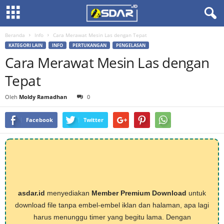
Beranda
Info
Cara Merawat Mesin Las dengan Tepat
KATEGORI LAIN
INFO
PERTUKANGAN
PENGELASAN
Cara Merawat Mesin Las dengan
Tepat
Oleh
Moldy Ramadhan
0
Facebook
Twitter
asdar.id
menyediakan
Member Premium Download
untuk
download file tanpa embel-embel iklan dan halaman, apa lagi
harus menunggu timer yang begitu lama. Dengan