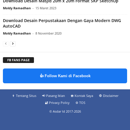
Download Desain Masjid 20m x 20m Format SKP SketchUp
Moldy Ramadhan
-
15 Maret 2023
Download Desain Perpustakaan Dengan Gaya Modern DWG
AutoCAD
Moldy Ramadhan
-
8 November 2020
FB FANS PAGE
👍 Follow Kami di Facebook
👨‍ Tentang Situs
📢 Pasang Iklan
☎️ Kontak Saya
🛑 Disclaimer
🔐 Privacy Policy
⚙️ TOS
© Asdar Id 2017-2026