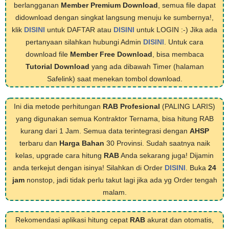
berlangganan
Member Premium Download
, semua file dapat
didownload dengan singkat langsung menuju ke sumbernya!,
klik
DISINI
untuk DAFTAR atau
DISINI
untuk LOGIN :-) Jika ada
pertanyaan silahkan hubungi Admin
DISINI
. Untuk cara
download file
Member Free Download
, bisa membaca
Tutorial Download
yang ada dibawah Timer (halaman
Safelink) saat menekan tombol download.
Ini dia metode perhitungan
RAB Profesional
(PALING LARIS)
yang digunakan semua Kontraktor Ternama, bisa hitung RAB
kurang dari 1 Jam. Semua data terintegrasi dengan
AHSP
terbaru dan
Harga Bahan
30 Provinsi. Sudah saatnya naik
kelas, upgrade cara hitung
RAB
Anda sekarang juga! Dijamin
anda terkejut dengan isinya! Silahkan di Order
DISINI
. Buka
24
jam
nonstop, jadi tidak perlu takut lagi jika ada yg Order tengah
malam.
Rekomendasi aplikasi hitung cepat
RAB
akurat dan otomatis,