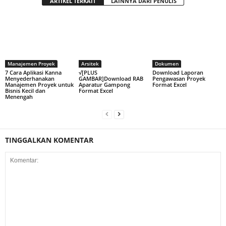
ARTIKEL TERKAIT
LAINNYA DARI PENULIS
Manajemen Proyek
Arsitek
Dokumen
7 Cara Aplikasi Kanna
√[PLUS
Download Laporan
Menyederhanakan
GAMBAR]Download RAB
Pengawasan Proyek
Manajemen Proyek untuk
Aparatur Gampong
Format Excel
Bisnis Kecil dan
Format Excel
Menengah
TINGGALKAN KOMENTAR