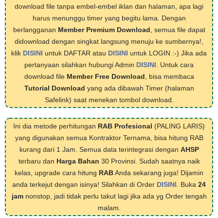
download file tanpa embel-embel iklan dan halaman, apa lagi
harus menunggu timer yang begitu lama. Dengan
berlangganan
Member Premium Download
, semua file dapat
didownload dengan singkat langsung menuju ke sumbernya!,
klik
DISINI
untuk DAFTAR atau
DISINI
untuk LOGIN :-) Jika ada
pertanyaan silahkan hubungi Admin
DISINI
. Untuk cara
download file
Member Free Download
, bisa membaca
Tutorial Download
yang ada dibawah Timer (halaman
Safelink) saat menekan tombol download.
Ini dia metode perhitungan
RAB Profesional
(PALING LARIS)
yang digunakan semua Kontraktor Ternama, bisa hitung RAB
kurang dari 1 Jam. Semua data terintegrasi dengan
AHSP
terbaru dan
Harga Bahan
30 Provinsi. Sudah saatnya naik
kelas, upgrade cara hitung
RAB
Anda sekarang juga! Dijamin
anda terkejut dengan isinya! Silahkan di Order
DISINI
. Buka
24
jam
nonstop, jadi tidak perlu takut lagi jika ada yg Order tengah
malam.