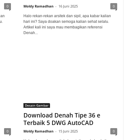
0
Moldy Ramadhan
-
16 Juni 2025
0
ian
Halo rekan-rekan arsitek dan sipil, apa kabar kalian
u.
hari ini? Saya doakan semoga kalian sehat selalu.
Artikel kali ini saya mau membagikan referensi
Denah...
Desain Gambar
Download Denah Tipe 36 e
Terbaik 5 DWG AutoCAD
0
Moldy Ramadhan
-
15 Juni 2025
0