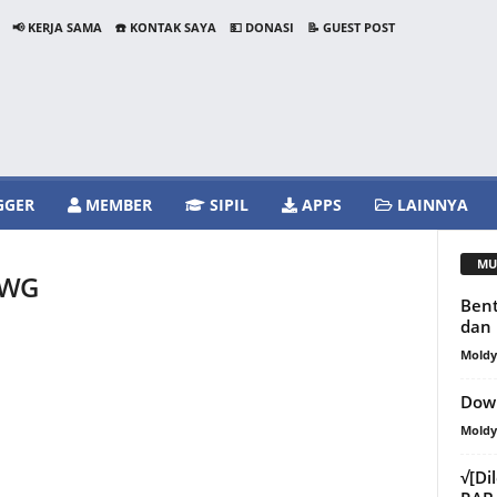
📢 KERJA SAMA
☎️ KONTAK SAYA
💵 DONASI
📝 GUEST POST
GGER
MEMBER
SIPIL
APPS
LAINNYA
MU
DWG
Bent
dan 
Mold
Down
Mold
√[Di