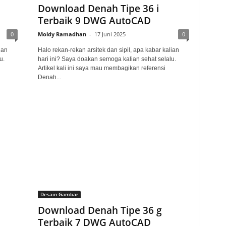
Download Denah Tipe 36 i
Terbaik 9 DWG AutoCAD
0
Moldy Ramadhan
-
17 Juni 2025
0
ian
Halo rekan-rekan arsitek dan sipil, apa kabar kalian
u.
hari ini? Saya doakan semoga kalian sehat selalu.
Artikel kali ini saya mau membagikan referensi
Denah...
Desain Gambar
Download Denah Tipe 36 g
Terbaik 7 DWG AutoCAD