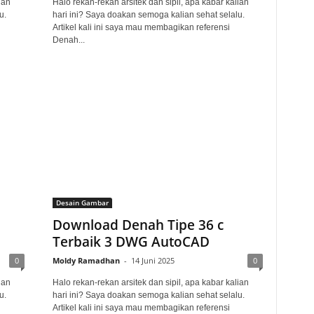
ian
Halo rekan-rekan arsitek dan sipil, apa kabar kalian
u.
hari ini? Saya doakan semoga kalian sehat selalu.
Artikel kali ini saya mau membagikan referensi
Denah...
Desain Gambar
Download Denah Tipe 36 c
Terbaik 3 DWG AutoCAD
0
Moldy Ramadhan
-
14 Juni 2025
0
ian
Halo rekan-rekan arsitek dan sipil, apa kabar kalian
u.
hari ini? Saya doakan semoga kalian sehat selalu.
Artikel kali ini saya mau membagikan referensi