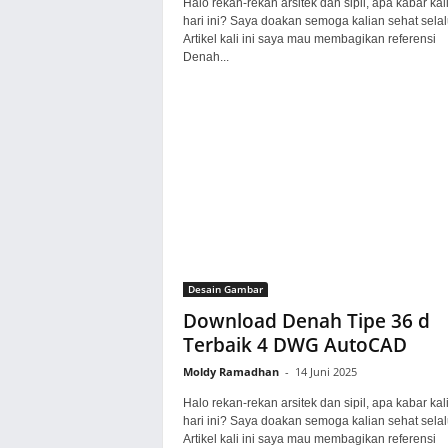
Halo rekan-rekan arsitek dan sipil, apa kabar kal
hari ini? Saya doakan semoga kalian sehat selal
Artikel kali ini saya mau membagikan referensi
Denah...
Desain Gambar
Download Denah Tipe 36 d
Terbaik 4 DWG AutoCAD
Moldy Ramadhan
-
14 Juni 2025
Halo rekan-rekan arsitek dan sipil, apa kabar kal
hari ini? Saya doakan semoga kalian sehat selal
Artikel kali ini saya mau membagikan referensi