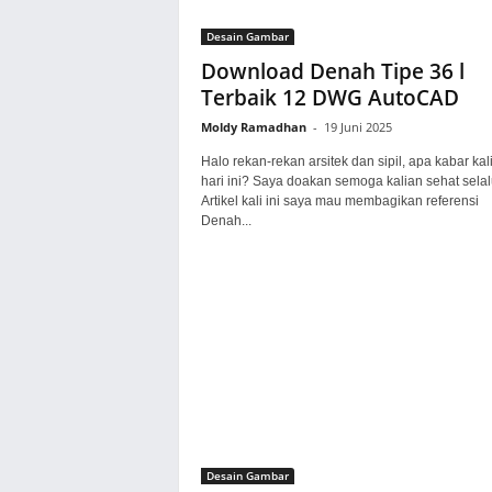
Desain Gambar
Download Denah Tipe 36 l
Terbaik 12 DWG AutoCAD
Moldy Ramadhan
-
19 Juni 2025
Halo rekan-rekan arsitek dan sipil, apa kabar kal
hari ini? Saya doakan semoga kalian sehat selal
Artikel kali ini saya mau membagikan referensi
Denah...
Desain Gambar