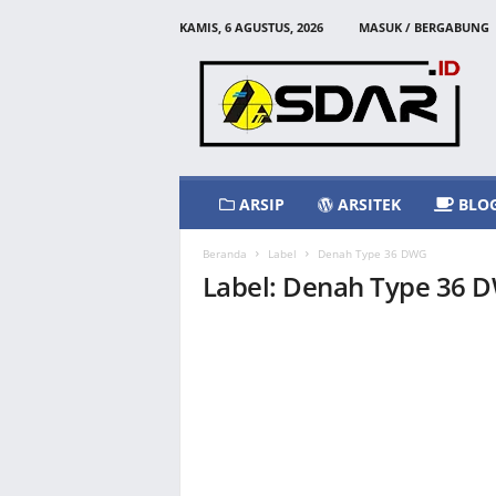
KAMIS, 6 AGUSTUS, 2026
MASUK / BERGABUNG
A
s
d
a
r
I
d
ARSIP
ARSITEK
BLO
Beranda
Label
Denah Type 36 DWG
Label: Denah Type 36 