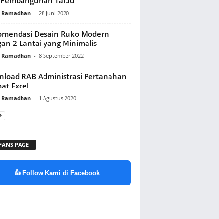
 Pembangunan Talud
y Ramadhan
-
28 Juni 2020
omendasi Desain Ruko Modern
an 2 Lantai yang Minimalis
y Ramadhan
-
8 September 2022
load RAB Administrasi Pertanahan
at Excel
y Ramadhan
-
1 Agustus 2020
 FANS PAGE
👍 Follow Kami di Facebook