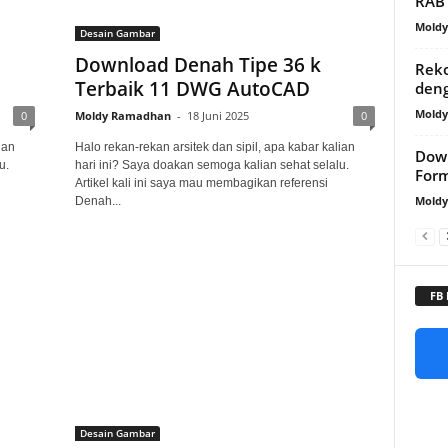
RAB
Mold
Desain Gambar
Download Denah Tipe 36 k
Rek
Terbaik 11 DWG AutoCAD
deng
Mold
0
Moldy Ramadhan
-
18 Juni 2025
0
ian
Halo rekan-rekan arsitek dan sipil, apa kabar kalian
Down
u.
hari ini? Saya doakan semoga kalian sehat selalu.
Form
Artikel kali ini saya mau membagikan referensi
Mold
Denah...
FB
Desain Gambar