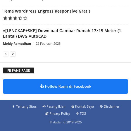
Tema WordPress Engross Responsive Gratis
√[LENGKAP+SKP] Download Gambar Rumah 17×15 Meter (1
Lantai) DWG AutoCAD
Moldy Ramadhan
-
22 Februari 2025
FB FANS PAGE
👍 Follow Kami di Facebook
👨‍ Tentang Situs
📢 Pasang Iklan
☎️ Kontak Saya
🛑 Disclaimer
🔐 Privacy Policy
⚙️ TOS
© Asdar Id 2017-2026