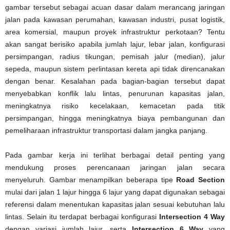
gambar tersebut sebagai acuan dasar dalam merancang jaringan
jalan pada kawasan perumahan, kawasan industri, pusat logistik,
area komersial, maupun proyek infrastruktur perkotaan? Tentu
akan sangat berisiko apabila jumlah lajur, lebar jalan, konfigurasi
persimpangan, radius tikungan, pemisah jalur (median), jalur
sepeda, maupun sistem perlintasan kereta api tidak direncanakan
dengan benar. Kesalahan pada bagian-bagian tersebut dapat
menyebabkan konflik lalu lintas, penurunan kapasitas jalan,
meningkatnya risiko kecelakaan, kemacetan pada titik
persimpangan, hingga meningkatnya biaya pembangunan dan
pemeliharaan infrastruktur transportasi dalam jangka panjang.
Pada gambar kerja ini terlihat berbagai detail penting yang
mendukung proses perencanaan jaringan jalan secara
menyeluruh. Gambar menampilkan beberapa tipe
Road Section
mulai dari jalan 1 lajur hingga 6 lajur yang dapat digunakan sebagai
referensi dalam menentukan kapasitas jalan sesuai kebutuhan lalu
lintas. Selain itu terdapat berbagai konfigurasi
Intersection 4 Way
dengan variasi jumlah lajur, serta
Intersection 6 Way
yang