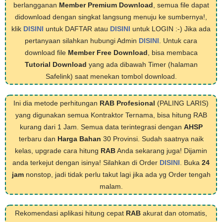
berlangganan
Member Premium Download
, semua file dapat
didownload dengan singkat langsung menuju ke sumbernya!,
klik
DISINI
untuk DAFTAR atau
DISINI
untuk LOGIN :-) Jika ada
pertanyaan silahkan hubungi Admin
DISINI
. Untuk cara
download file
Member Free Download
, bisa membaca
Tutorial Download
yang ada dibawah Timer (halaman
Safelink) saat menekan tombol download.
Ini dia metode perhitungan
RAB Profesional
(PALING LARIS)
yang digunakan semua Kontraktor Ternama, bisa hitung RAB
kurang dari 1 Jam. Semua data terintegrasi dengan
AHSP
terbaru dan
Harga Bahan
30 Provinsi. Sudah saatnya naik
kelas, upgrade cara hitung
RAB
Anda sekarang juga! Dijamin
anda terkejut dengan isinya! Silahkan di Order
DISINI
. Buka
24
jam
nonstop, jadi tidak perlu takut lagi jika ada yg Order tengah
malam.
Rekomendasi aplikasi hitung cepat
RAB
akurat dan otomatis,