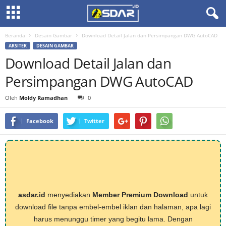
Beranda
Desain Gambar
Download Detail Jalan dan Persimpangan DWG AutoCAD
ARSITEK
DESAIN GAMBAR
Download Detail Jalan dan
Persimpangan DWG AutoCAD
Oleh
Moldy Ramadhan
0
Facebook
Twitter
asdar.id
menyediakan
Member Premium Download
untuk
download file tanpa embel-embel iklan dan halaman, apa lagi
harus menunggu timer yang begitu lama. Dengan