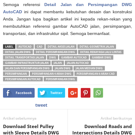
Semoga referensi
Detail Jalan dan Persimpangan DWG
AutoCAD
ini dapat membantu kebutuhan desain dan konstruksi
Anda. Jangan lupa bagikan artikel ini kepada rekan-rekan yang
membutuhkan referensi gambar AutoCAD jalan, persimpangan,
transportasi, dan infrastruktur sipil. Semoga bermanfaat.
LABEL
AUTOCAD
CAD
DETAIL AKSES JALAN
DETAIL GEOMETRIK JALAN
DETAIL JALAN DWG
DETAIL PERSIMPANGAN DWG
DETAIL REKAYASA LALU LINTAS
DETAIL TRANSPORTASI JALAN
DWG
GAMBAR AUTOCAD
GAMBAR DWG
GAMBAR INFRASTRUKTUR JALAN
JALAN
JALAN AUTOCAD
JALAN DAN PERSIMPANGAN DWG
JALAN DWG
JALAN MEDIAN DWG
PERSIMPANGAN
PERSIMPANGAN 4 ARAH DWG
PERSIMPANGAN 6 ARAH CAD
PERSIMPANGAN AUTOCAD
PERSIMPANGAN DWG
Facebook
Twitter
tweet
Artikel sebelumnya
Artikel berikutnya
Download Steel Pulley
Download Roads and
with Sleeve Details DWG
Intersections Details DWG