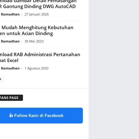
nload Gambar Detail Pemasangan
R Gantung Dinding DWG AutoCAD
y Ramadhan
-
27 Januari 2026
a Mudah Menghitung Kebutuhan
n untuk Acian Dinding
y Ramadhan
-
30 Mei 2023
load RAB Administrasi Pertanahan
at Excel
y Ramadhan
-
1 Agustus 2020
 FANS PAGE
👍 Follow Kami di Facebook