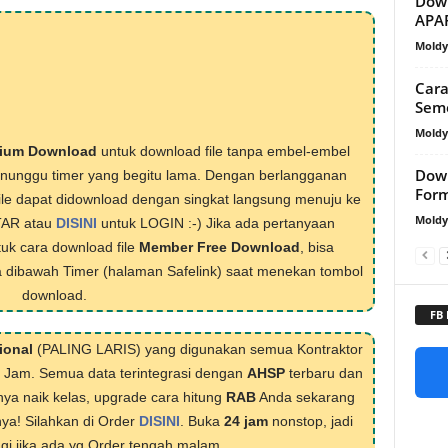
Dow
APA
Mold
Car
Seme
Mold
ium Download
untuk download file tanpa embel-embel
Down
menunggu timer yang begitu lama. Dengan berlangganan
Form
ile dapat didownload dengan singkat langsung menuju ke
Mold
TAR atau
DISINI
untuk LOGIN :-) Jika ada pertanyaan
tuk cara download file
Member Free Download
, bisa
 dibawah Timer (halaman Safelink) saat menekan tombol
download.
FB
ional
(PALING LARIS) yang digunakan semua Kontraktor
1 Jam. Semua data terintegrasi dengan
AHSP
terbaru dan
nya naik kelas, upgrade cara hitung
RAB
Anda sekarang
nya! Silahkan di Order
DISINI
. Buka
24 jam
nonstop, jadi
lagi jika ada yg Order tengah malam.