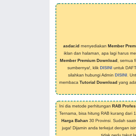
asdar.id
menyediakan
Member Prem
iklan dan halaman, apa lagi harus 
Member Premium Download
, semua f
sumbernya!, klik
DISINI
untuk DAF
silahkan hubungi Admin
DISINI
. Un
membaca
Tutorial Download
yang ada
Ini dia metode perhitungan
RAB Profes
Ternama, bisa hitung RAB kurang dari 
Harga Bahan
30 Provinsi. Sudah saat
juga! Dijamin anda terkejut dengan isi
tidak perlu takut 