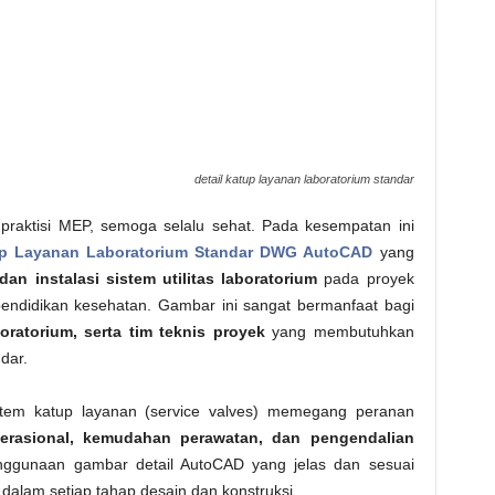
detail katup layanan laboratorium standar
n praktisi MEP, semoga selalu sehat. Pada kesempatan ini
up Layanan Laboratorium Standar DWG AutoCAD
yang
an instalasi sistem utilitas laboratorium
pada proyek
s pendidikan kesehatan. Gambar ini sangat bermanfaat bagi
boratorium, serta tim teknis proyek
yang membutuhkan
dar.
stem katup layanan (service valves) memegang peranan
rasional, kemudahan perawatan, dan pengendalian
enggunaan gambar detail AutoCAD yang jelas dan sesuai
dalam setiap tahap desain dan konstruksi.