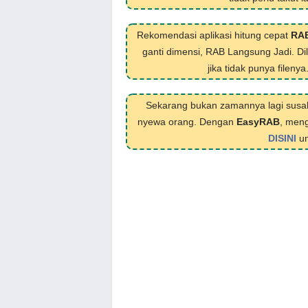
Rekomendasi aplikasi hitung cepat
RA
ganti dimensi, RAB Langsung Jadi. D
jika tidak punya filenya
Sekarang bukan zamannya lagi susa
nyewa orang. Dengan
EasyRAB
, meng
DISINI
un