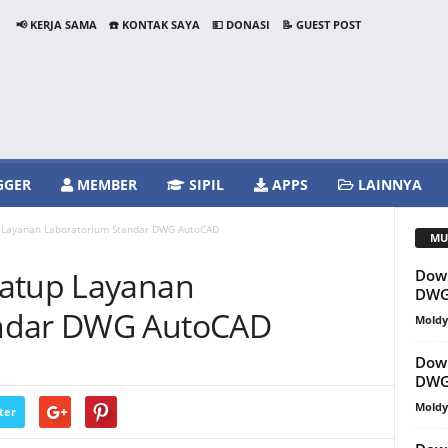
📢 KERJA SAMA
☎️ KONTAK SAYA
💵 DONASI
📝 GUEST POST
GGER
MEMBER
SIPIL
APPS
LAINNYA
 Layanan Laboratorium Standar DWG AutoCAD
MU
Katup Layanan
Down
DWG
andar DWG AutoCAD
Mold
Down
DWG
Mold
ter