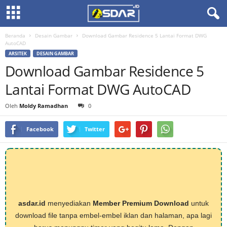
Beranda
Desain Gambar
Download Gambar Residence 5 Lantai Format DWG
AutoCAD
ARSITEK
DESAIN GAMBAR
Download Gambar Residence 5
Lantai Format DWG AutoCAD
Oleh
Moldy Ramadhan
0
Facebook
Twitter
asdar.id
menyediakan
Member Premium Download
untuk
download file tanpa embel-embel iklan dan halaman, apa lagi