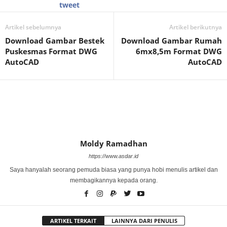
tweet
Artikel sebelumnya
Artikel berikutnya
Download Gambar Bestek
Download Gambar Rumah
Puskesmas Format DWG
6mx8,5m Format DWG
AutoCAD
AutoCAD
Moldy Ramadhan
https://www.asdar.id
Saya hanyalah seorang pemuda biasa yang punya hobi menulis artikel dan
membagikannya kepada orang.
ARTIKEL TERKAIT
LAINNYA DARI PENULIS