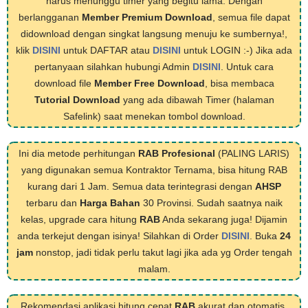
harus menunggu timer yang begitu lama. Dengan
berlangganan
Member Premium Download
, semua file dapat
didownload dengan singkat langsung menuju ke sumbernya!,
klik
DISINI
untuk DAFTAR atau
DISINI
untuk LOGIN :-) Jika ada
pertanyaan silahkan hubungi Admin
DISINI
. Untuk cara
download file
Member Free Download
, bisa membaca
Tutorial Download
yang ada dibawah Timer (halaman
Safelink) saat menekan tombol download.
Ini dia metode perhitungan
RAB Profesional
(PALING LARIS)
yang digunakan semua Kontraktor Ternama, bisa hitung RAB
kurang dari 1 Jam. Semua data terintegrasi dengan
AHSP
terbaru dan
Harga Bahan
30 Provinsi. Sudah saatnya naik
kelas, upgrade cara hitung
RAB
Anda sekarang juga! Dijamin
anda terkejut dengan isinya! Silahkan di Order
DISINI
. Buka
24
jam
nonstop, jadi tidak perlu takut lagi jika ada yg Order tengah
malam.
Rekomendasi aplikasi hitung cepat
RAB
akurat dan otomatis,