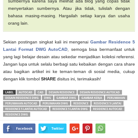
sumbernya karena saya melihat ada blog yang copas tidak
menyertakan sumbernya. Atau jika tidak, tulislah dengan
bahasa masing-masing. Hargailah setiap karya dan usaha
orang lain.
Sekian postingan singkat kali ini mengenai
Gambar Residence 5
Lantai Format DWG AutoCAD
, semoga bisa bermanfaat untuk
yang lagi belajar desain atau sekedar menjadikan koleksi referensi.
Jangan lupa untuk selalu berbagi satu kebaikan dengan cara share
atau bagikan artikel ini ke teman-teman di sosial media, cukup
dengan klik tombol
SHARE
disitus ini, terimakasih!
LABEL
AUTOCAD
CAD
DESAIN RESIDENCE
DESAIN RESIDENCE AUTOCAD
DESAIN RESIDENCE DWG
DWG
GAMBAR DWG
GAMBAR KERJA
PERUMAHAN
PERUMAHAN AUTOCAD
PERUMAHAN DWG
RESIDENCE
RESIDENCE 5 LANTAI
RESIDENCE 5 LANTAI AUTOCAD
RESIDENCE 5 LANTAI DWG
RESIDENCE AUTOCAD
RESIDENCE DWG
Facebook
Twitter