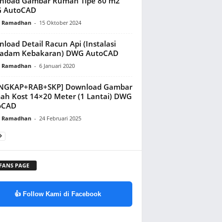
nload Gambar Rumah Tipe 80 m2
 AutoCAD
y Ramadhan
-
15 Oktober 2024
load Detail Racun Api (Instalasi
adam Kebakaran) DWG AutoCAD
y Ramadhan
-
6 Januari 2020
ENGKAP+RAB+SKP] Download Gambar
h Kost 14×20 Meter (1 Lantai) DWG
oCAD
y Ramadhan
-
24 Februari 2025
 FANS PAGE
👍 Follow Kami di Facebook