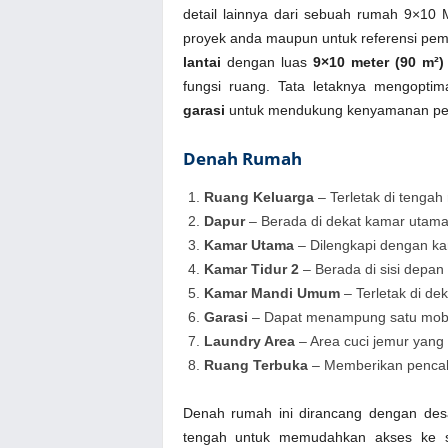
detail lainnya dari sebuah rumah 9×10 
proyek anda maupun untuk referensi pem
lantai
dengan luas
9×10 meter (90 m²)
fungsi ruang. Tata letaknya mengopti
garasi
untuk mendukung kenyamanan pe
Denah Rumah
Ruang Keluarga
– Terletak di tengah
Dapur
– Berada di dekat kamar utam
Kamar Utama
– Dilengkapi dengan k
Kamar Tidur 2
– Berada di sisi depan
Kamar Mandi Umum
– Terletak di de
Garasi
– Dapat menampung satu mobil
Laundry Area
– Area cuci jemur yang
Ruang Terbuka
– Memberikan pencaha
Denah rumah ini dirancang dengan desa
tengah untuk memudahkan akses ke se