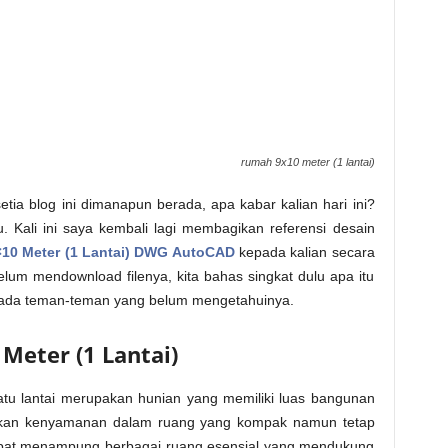
rumah 9x10 meter (1 lantai)
etia blog ini dimanapun berada, apa kabar kalian hari ini?
. Kali ini saya kembali lagi membagikan referensi desain
10 Meter (1 Lantai) DWG AutoCAD
kepada kalian secara
elum mendownload filenya, kita bahas singkat dulu apa itu
i ada teman-teman yang belum mengetahuinya.
Meter (1 Lantai)
u lantai merupakan hunian yang memiliki luas bangunan
rikan kenyamanan dalam ruang yang kompak namun tetap
dapat menampung berbagai ruang esensial yang mendukung