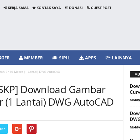
📢 KERJA SAMA
☎️ KONTAK SAYA
💵 DONASI
📝 GUEST POST
GGER
MEMBER
SIPIL
APPS
LAINNYA
ah 9×10 Meter (1 Lantai) DWG AutoCAD
MU
SKP] Download Gambar
Down
Curv
 (1 Lantai) DWG AutoCAD
Mold
Down
DWG
Mold
ter