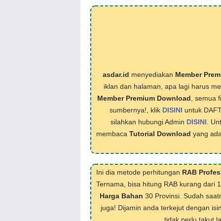
asdar.id
menyediakan
Member Prem
iklan dan halaman, apa lagi harus 
Member Premium Download
, semua f
sumbernya!, klik
DISINI
untuk DAF
silahkan hubungi Admin
DISINI
. Un
membaca
Tutorial Download
yang ada
Ini dia metode perhitungan
RAB Profes
Ternama, bisa hitung RAB kurang dari 
Harga Bahan
30 Provinsi. Sudah saat
juga! Dijamin anda terkejut dengan isi
tidak perlu takut 