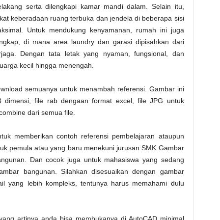
akang serta dilengkapi kamar mandi dalam. Selain itu,
erkat keberadaan ruang terbuka dan jendela di beberapa sisi
aksimal. Untuk mendukung kenyamanan, rumah ini juga
ngkap, di mana area laundry dan garasi dipisahkan dari
rjaga. Dengan tata letak yang nyaman, fungsional, dan
luarga kecil hingga menengah.
n download semuanya untuk menambah referensi. Gambar ini
3 dimensi, file rab dengaan format excel, file JPG untuk
 combine dari semua file.
ntuk memberikan contoh referensi pembelajaran ataupun
ntuk pemula atau yang baru menekuni jurusan SMK Gambar
 bangunan. Dan cocok juga untuk mahasiswa yang sedang
ambar bangunan. Silahkan disesuaikan dengan gambar
tail yang lebih kompleks, tentunya harus memahami dulu
 yang artinya anda bisa membukanya di AutoCAD minimal