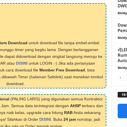
Dow
DWG
Mold
Down
Pem
Mold
ium Download
untuk download file tanpa embel-embel
√[L
menunggu timer yang begitu lama. Dengan berlangganan
Ruma
ile dapat didownload dengan singkat langsung menuju ke
Aut
TAR atau
DISINI
untuk LOGIN :-) Jika ada pertanyaan
Mold
tuk cara download file
Member Free Download
, bisa
 dibawah Timer (halaman Safelink) saat menekan tombol
download.
FB
ional
(PALING LARIS) yang digunakan semua Kontraktor
1 Jam. Semua data terintegrasi dengan
AHSP
terbaru dan
nya naik kelas, upgrade cara hitung
RAB
Anda sekarang
nya! Silahkan di Order
DISINI
. Buka
24 jam
nonstop, jadi
lagi jika ada yg Order tengah malam.