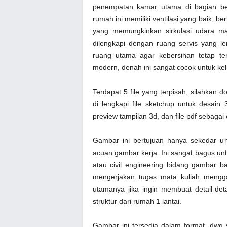
penempatan kamar utama di bagian bel
rumah ini memiliki ventilasi yang baik, b
yang memungkinkan sirkulasi udara m
dilengkapi dengan ruang servis yang le
ruang utama agar kebersihan tetap te
modern, denah ini sangat cocok untuk ke
Terdapat 5 file yang terpisah, silahka
di lengkapi file sketchup untuk desain 
preview tampilan 3d, dan file pdf sebagai
Gambar ini bertujuan hanya sekedar u
acuan gambar kerja. Ini sangat bagus u
atau civil engineering bidang gambar
mengerjakan tugas mata kuliah mengg
utamanya jika ingin membuat detail-de
struktur dari rumah 1 lantai.
Gambar ini tersedia dalam format .dwg