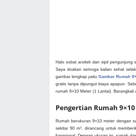
Halo sobat arsitek dan sipil pengunjung s
Saya doakan semoga kalian sehat selalu
gambar lengkap yaitu
Gambar Rumah 9×
gratis tanpa dipungut biaya apapun. Seb
rumah 9×10 Meter (1 Lantai). Barangkal
Pengertian Rumah 9×10 
Rumah berukuran 9×10 meter dengan sat
sekitar 90 m², dirancang untuk membe
fungsional. Dengan ukuran ini, rumah 