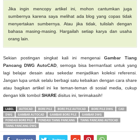
Jika ingin mencopy artikel ini, mohon cantumkan juga
sumbernya karena saya melihat ada blog yang copas tidak
menyertakan sumbernya. Atau jika tidak, tulislah dengan
bahasa masing-masing. Hargailah setiap karya dan usaha
orang lain.
Sekian postingan singkat kali ini mengenai
Gambar Tiang
Pancang DWG AutoCAD
, semoga bisa bermanfaat untuk yang
lagi belajar desain atau sekedar menjadikan koleksi referensi.
Jangan lupa untuk selalu berbagi satu kebaikan dengan cara share
atau bagikan artikel ini ke teman-teman di sosial media, cukup
dengan klik tombol
SHARE
disitus ini, terimakasih!
LABEL
AUTOCAD
BORE PILE
BORE PILE AUTOCAD
BORE PILE DWG
CAD
DWG
GAMBAR AUTOCAD
GAMBAR BORE PILE
GAMBAR DWG
PONDASI BORE PILE
PONDASI TIANG PANCANG
TIANG PANCANG AUTOCAD
TIANG PANCANG DWG
Facebook
Twitter