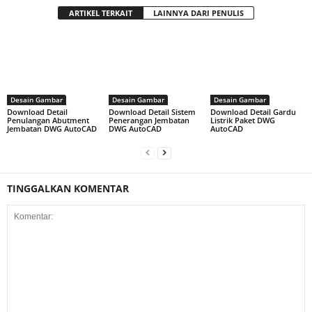
ARTIKEL TERKAIT
LAINNYA DARI PENULIS
Desain Gambar
Desain Gambar
Desain Gambar
Download Detail
Download Detail Sistem
Download Detail Gardu
Penulangan Abutment
Penerangan Jembatan
Listrik Paket DWG
Jembatan DWG AutoCAD
DWG AutoCAD
AutoCAD
TINGGALKAN KOMENTAR