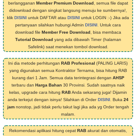
berlangganan
Member Premium Download
, semua file dapat
didownload dengan singkat langsung menuju ke sumbernya!,
klik
DISINI
untuk DAFTAR atau
DISINI
untuk LOGIN :-) Jika ada
pertanyaan silahkan hubungi Admin
DISINI
. Untuk cara
download file
Member Free Download
, bisa membaca
Tutorial Download
yang ada dibawah Timer (halaman
Safelink) saat menekan tombol download.
Ini dia metode perhitungan
RAB Profesional
(PALING LARIS)
yang digunakan semua Kontraktor Ternama, bisa hitung RAB
kurang dari 1 Jam. Semua data terintegrasi dengan
AHSP
terbaru dan
Harga Bahan
30 Provinsi. Sudah saatnya naik
kelas, upgrade cara hitung
RAB
Anda sekarang juga! Dijamin
anda terkejut dengan isinya! Silahkan di Order
DISINI
. Buka
24
jam
nonstop, jadi tidak perlu takut lagi jika ada yg Order tengah
malam.
Rekomendasi aplikasi hitung cepat
RAB
akurat dan otomatis,