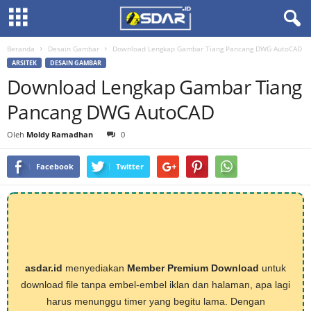
Beranda
Desain Gambar
Download Lengkap Gambar Tiang Pancang DWG AutoCAD
ARSITEK
DESAIN GAMBAR
Download Lengkap Gambar Tiang
Pancang DWG AutoCAD
Oleh
Moldy Ramadhan
0
Facebook
Twitter
asdar.id
menyediakan
Member Premium Download
untuk
download file tanpa embel-embel iklan dan halaman, apa lagi
harus menunggu timer yang begitu lama. Dengan