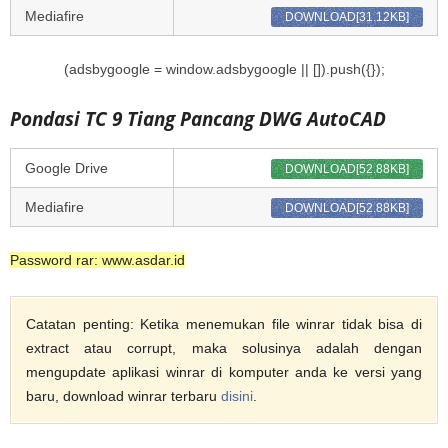
Mediafire
DOWNLOAD[31.12KB]
(adsbygoogle = window.adsbygoogle || []).push({});
Pondasi TC 9 Tiang Pancang DWG AutoCAD
Google Drive
DOWNLOAD[52.88KB]
Mediafire
DOWNLOAD[52.88KB]
Password rar: www.asdar.id
Catatan penting: Ketika menemukan file winrar tidak bisa di
extract atau corrupt, maka solusinya adalah dengan
mengupdate aplikasi winrar di komputer anda ke versi yang
baru, download winrar terbaru
disini
.