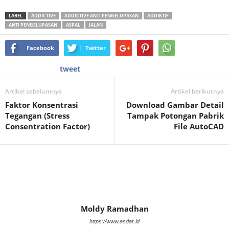
LABEL
ADDICTIVE
ADDICTIVE ANTI PENGELUPASAN
ADDIKTIF
ANTI PENGELUPASAN
ASPAL
JALAN
Facebook
Twitter
tweet
Artikel sebelumnya
Artikel berikutnya
Faktor Konsentrasi
Download Gambar Detail
Tegangan (Stress
Tampak Potongan Pabrik
Consentration Factor)
File AutoCAD
Moldy Ramadhan
https://www.asdar.id