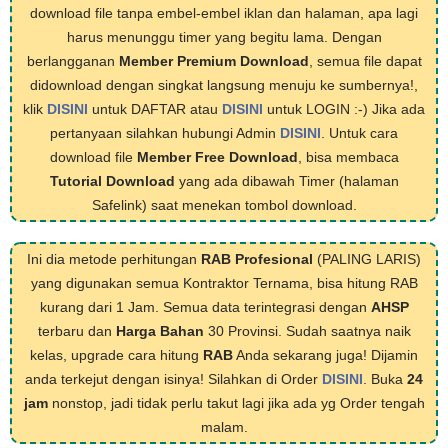
download file tanpa embel-embel iklan dan halaman, apa lagi
harus menunggu timer yang begitu lama. Dengan
berlangganan
Member Premium Download
, semua file dapat
didownload dengan singkat langsung menuju ke sumbernya!,
klik
DISINI
untuk DAFTAR atau
DISINI
untuk LOGIN :-) Jika ada
pertanyaan silahkan hubungi Admin
DISINI
. Untuk cara
download file
Member Free Download
, bisa membaca
Tutorial Download
yang ada dibawah Timer (halaman
Safelink) saat menekan tombol download.
Ini dia metode perhitungan
RAB Profesional
(PALING LARIS)
yang digunakan semua Kontraktor Ternama, bisa hitung RAB
kurang dari 1 Jam. Semua data terintegrasi dengan
AHSP
terbaru dan
Harga Bahan
30 Provinsi. Sudah saatnya naik
kelas, upgrade cara hitung
RAB
Anda sekarang juga! Dijamin
anda terkejut dengan isinya! Silahkan di Order
DISINI
. Buka
24
jam
nonstop, jadi tidak perlu takut lagi jika ada yg Order tengah
malam.