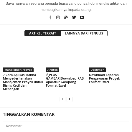
Saya hanyalah seorang pemuda biasa yang punya hobi menulis artikel dan
membagikannya kepada orang.
ARTIKEL TERKAIT
LAINNYA DARI PENULIS
Manajemen Proyek
Arsitek
Dokumen
7 Cara Aplikasi Kanna
√[PLUS
Download Laporan
Menyederhanakan
GAMBAR]Download RAB
Pengawasan Proyek
Manajemen Proyek untuk
Aparatur Gampong
Format Excel
Bisnis Kecil dan
Format Excel
Menengah
TINGGALKAN KOMENTAR