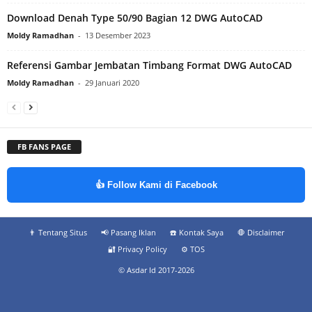
Download Denah Type 50/90 Bagian 12 DWG AutoCAD
Moldy Ramadhan
-
13 Desember 2023
Referensi Gambar Jembatan Timbang Format DWG AutoCAD
Moldy Ramadhan
-
29 Januari 2020
FB FANS PAGE
👍 Follow Kami di Facebook
👨‍ Tentang Situs
📢 Pasang Iklan
☎️ Kontak Saya
🛑 Disclaimer
🔐 Privacy Policy
⚙️ TOS
© Asdar Id 2017-2026