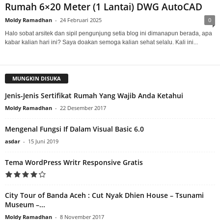
Rumah 6×20 Meter (1 Lantai) DWG AutoCAD
Moldy Ramadhan
-
24 Februari 2025
0
Halo sobat arsitek dan sipil pengunjung setia blog ini dimanapun berada, apa
kabar kalian hari ini? Saya doakan semoga kalian sehat selalu. Kali ini...
MUNGKIN DISUKA
Jenis-Jenis Sertifikat Rumah Yang Wajib Anda Ketahui
Moldy Ramadhan
-
22 Desember 2017
Mengenal Fungsi If Dalam Visual Basic 6.0
asdar
-
15 Juni 2019
Tema WordPress Writr Responsive Gratis
City Tour of Banda Aceh : Cut Nyak Dhien House – Tsunami
Museum –...
Moldy Ramadhan
-
8 November 2017