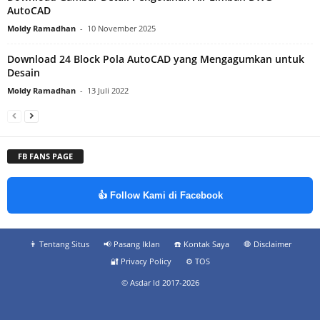
AutoCAD
Moldy Ramadhan
-
10 November 2025
Download 24 Block Pola AutoCAD yang Mengagumkan untuk
Desain
Moldy Ramadhan
-
13 Juli 2022
FB FANS PAGE
👍 Follow Kami di Facebook
👨‍ Tentang Situs
📢 Pasang Iklan
☎️ Kontak Saya
🛑 Disclaimer
🔐 Privacy Policy
⚙️ TOS
© Asdar Id 2017-2026