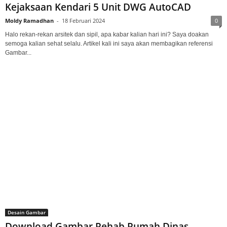
Kejaksaan Kendari 5 Unit DWG AutoCAD
Moldy Ramadhan
-
18 Februari 2024
0
Halo rekan-rekan arsitek dan sipil, apa kabar kalian hari ini? Saya doakan
semoga kalian sehat selalu. Artikel kali ini saya akan membagikan referensi
Gambar...
Desain Gambar
Download Gambar Rehab Rumah Dinas